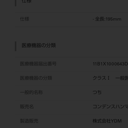
仕様
仕様
- 全長:195mm
医療機器の分類
医療機器届出番号
11B1X1000643D
医療機器の分類
クラスⅠ 一般
一般的名称
つち
販売名
コンデンスハン
製造販売
株式会社YDM