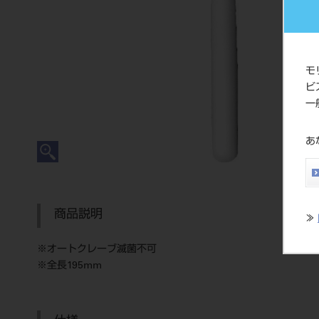
モ
ビ
一
あ
商品説明
≫
※オートクレーブ滅菌不可
※全長195mm