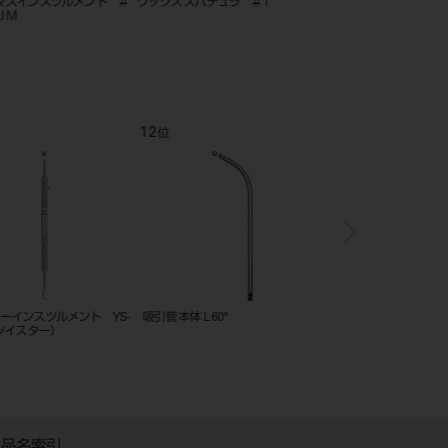
マスインスツルメント ＃
ワックス スパチュラ ＃1
金冠鋏
ＪＭ
12
1
位
位
ーインスツルメント YS-
吸引管 本体 L 60°
ＧＰリムーバー スピア
ツイスター）
品名索引