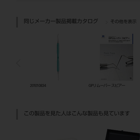
同じメーカー製品掲載カタログ
その他を表示
ックトレー
201010834
GPリムーバー スピアー
この製品を見た人はこんな製品も見ています