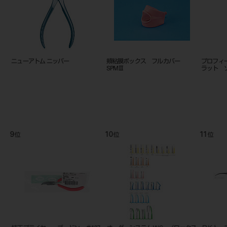
ニューアトム ニッパー
頬粘膜ボックス フルカバー
プロフィ
SPMⅢ
ラット ソ
9
10
11
位
位
位