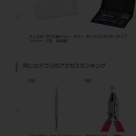
ー用アルミナ研削
ディスポーザブル紙トレー クリー
ボーンコンデンサーチップ
6㎏(ジェットブラス
ントレー CT-2 3,000枚
インド共用)
同じカテゴリのアクセスランキング
7
8
位
位