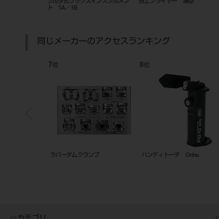
バイス3
ツルタ式ワックスインスツルメン
技工プライヤー 溝型
ト 1A／1B
同じメーカーのアクセスランキング
7
8
位
位
ラバーダムクランプ
ハンディトーチ Ortho
カテゴリ