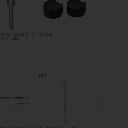
ーブラシ CAタイプ フ
フラスコ
エバトップ S(φ29mm
フト 100入
12
1
位
位