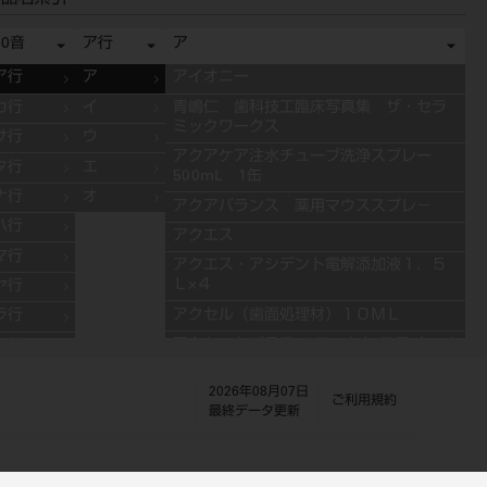
50音
ア行
ア
ア行
ア
アイオニー
カ行
イ
青嶋仁 歯科技工臨床写真集 ザ・セラ
ミックワークス
サ行
ウ
アクアケア注水チューブ洗浄スプレー
タ行
エ
500mL 1缶
ナ行
オ
アクアバランス 薬用マウススプレ－
ハ行
アクエス
マ行
アクエス・アシデント電解添加液１．５
Ｌ×４
ヤ行
アクセル（歯面処理材）１０ＭＬ
ラ行
アクセントプラス エフェクト ステインペ
ワ行
ースト 4g ES11 ブルー
2026年08月07日
アクセントプラス エフェクト ステインペ
ご利用規約
最終データ更新
ースト 4g ES13 グレー
アクセントプラス エフェクト ステインペ
ースト 4g ES10 ライラック