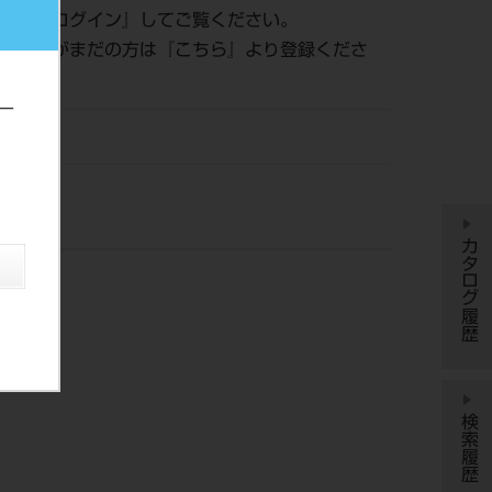
認は『
ログイン
』してご覧ください。
員登録がまだの方は『
こちら
』より登録くださ
ー
DM
カタログ履歴
検索履歴