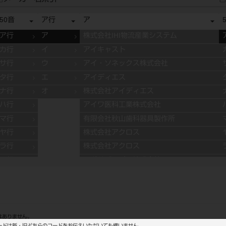
50音
ア行
ア
ア行
ア
株式会社IHI物流産業システム
カ行
イ
アイキャスト
サ行
ウ
アイ・ソネックス株式会社
タ行
エ
アイディエス
ナ行
オ
株式会社アイディエス
ハ行
アイワ医科工業株式会社
マ行
有限会社秋山歯科器具製作所
ヤ行
株式会社アクロス
ラ行
株式会社アクロス
ワ行
アグサジャパン株式会社
株式会社アスカメディカル
アドデント
アバロン
APT社
はありません。