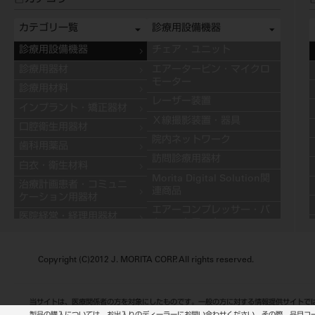
カテゴリ一覧
診療用設備機器
診療用設備機器
チェア・ユニット
診療用器材
エアータービン・マイクロ
モーター
診療用材料
レーザー装置
インプラント・矯正器材
Ｘ線撮影装置・器具
口腔衛生用器材
院内ネットワーク
歯科用薬品
訪問診療用器材
白衣・衛生材料
Morita Digital Solution関
治療計画患者・コミュニ
連商品
ケーション用器材
エアーコンプレッサー・バ
医院経営・経理用器材
キュームモーター
学習用器材
キャビネット
技工用設備機器
Copyright (C)2012 J. MORITA CORP. All rights reserved.
その他の診療用設備機器
技工用器材
技工用材料
当サイトは、医療関係者の方を対象にしたものです。一般の方に対する情報提供サイトで
歯科用金属