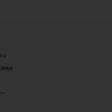
002
医療機器
マー