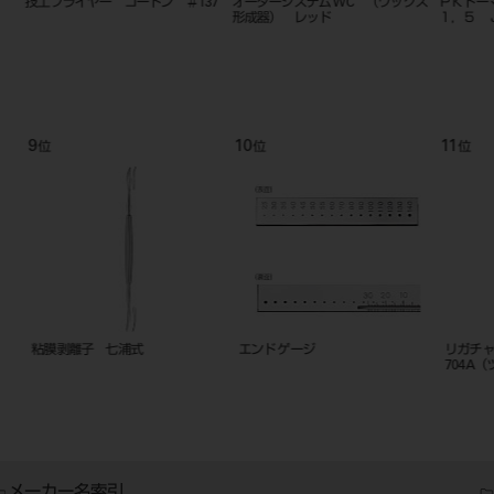
技工プライヤー ゴードン ＃137
オーダーシステム WC （ワックス
ＰＫトー
形成器） レッド
１，５ 
9
10
11
位
位
位
粘膜剥離子 七浦式
エンド ゲージ
リガチャ
704A（
メーカー名索引