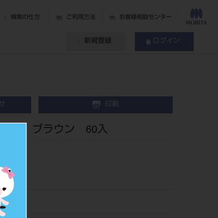
検索の仕方
ご利用方法
お客様相談センター
新規登録
ログイン
せ
印刷
ー ブラウン 60入
rial
ト
550BR