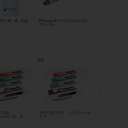
ター用 砂 200g
IPS e.max キャド クリスタル グレー
開口訓練器
ズペースト
6
7
位
位
アルピンDX
ラジアルピンＤＸ （ストレートタ
デントロイド カートロ
ートタイプ） B
イプ）
トン 56本入