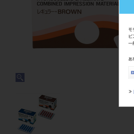
モ
ビ
一
あ
≫