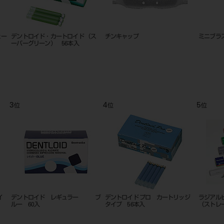
ェー
デントロイド・カートロイド （ス
チンキャップ
ミニブラス
ーパーグリーン） 56本入
3
4
5
位
位
位
イ
デントロイド レギュラー ブ
デントロイド プロ カートリッジ
ラジ
ルー 60入
タイプ 56本入
（ストレ