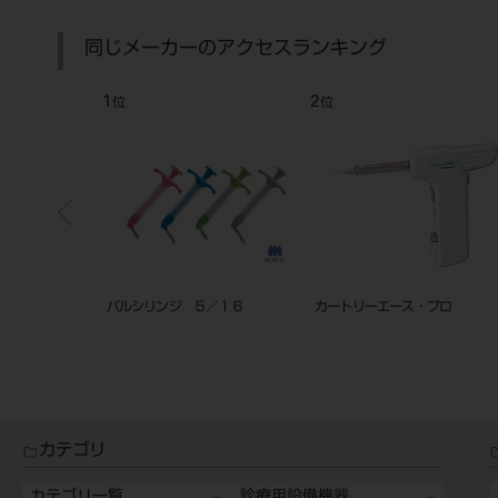
同じメーカーのアクセスランキング
1
2
位
位
ロ カートリッジ
パルシリンジ ５／１６
カートリーエース・プロ
カテゴリ
カテゴリ一覧
診療用設備機器