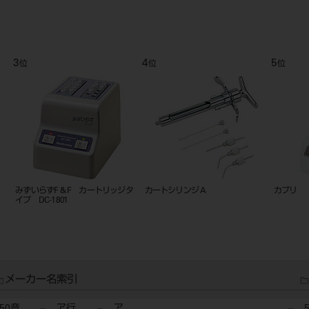
3
4
5
位
位
位
みずいらずF & F カートリッジタ
カートシリンジ A
カプリ
イプ DC-1801
メーカー名索引
50音
ア行
ア