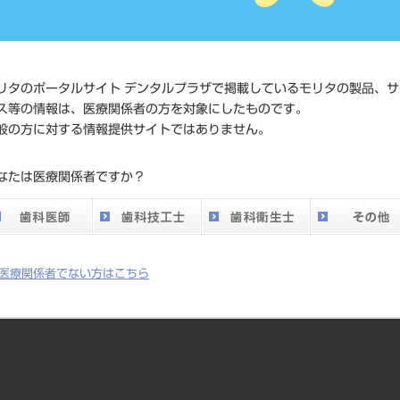
JAN/EANコード
4560232
価格の確
標準価格
ネット会
リタのポータルサイト デンタルプラザで掲載しているモリタの製品、サ
い。
ス等の情報は、医療関係者の方を対象にしたものです。
般の方に対する情報提供サイトではありません。
メーカー
（株）デ
なたは医療関係者ですか？
DO vol.26 掲載ペー
360
ジ
医療関係者でない方はこちら