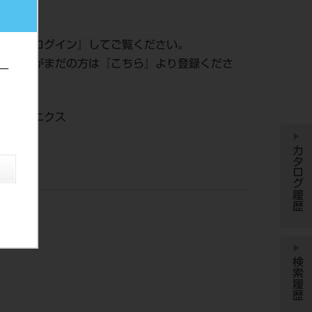
500014
認は『
ログイン
』してご覧ください。
員登録がまだの方は『
こちら
』より登録くださ
ー
ントロニクス
カタログ履歴
検索履歴