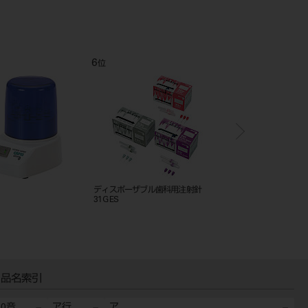
6
7
位
位
ディスポーザブル歯科用注射針
デントロイド・カートロ
31G ES
ーパーグリーン） 56
品名索引
50音
ア行
ア