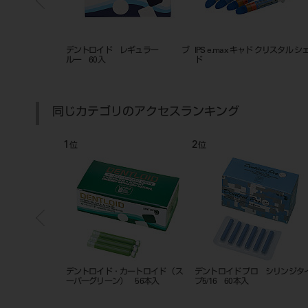
ギュラー ６０入
デントロイド レギュラー ブ
IPS e.max キャド クリスタル シ
ルー 60入
ド
同じカテゴリのアクセスランキング
1
2
位
位
ートリッジタイ
デントロイド・カートロイド （ス
デントロイド プロ シリンジタ
スタンダードタイ
ーパーグリーン） 56本入
プ5/16 60本入