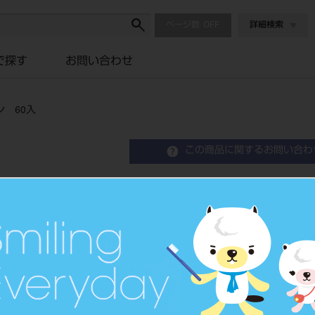
ページ数
詳細検索
で探す
お問い合わせ
 60入
この商品に関するお問い合わ
デントロイド レギュラ
Alginate Hydrocolloid Impression Mate
ハイドロコロイド・アルジネー
連合印象用寒天印象材
品目コード
207290