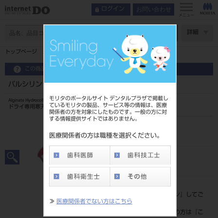
お問い合わせ
ログイン
メニュー
ページ数
詳細
トップページ
パルシリンジ ヘッド 5／16 2S
この商品に関するお問い合わせ
パルシリンジ ヘッド 5／16 2S
モリタのポータルサイト デンタルプラザで掲載し
Alginate Hydrocolloid Impression Material
ているモリタの製品、サービス等の情報は、医療
ドライ専用寒天シリンジ
関係者の方を対象にしたものです。一般の方に対
する情報提供サイトではありません。
品目コード
2072907652S
医療関係者の方は職種を選択ください。
JAN/EANコード
4560219545199
標準価格
価格の確認は『
ログイン
』してご
≫
医療関係者でない方はこちら
覧ください。
ネット会員登録がまだの方は『
こ