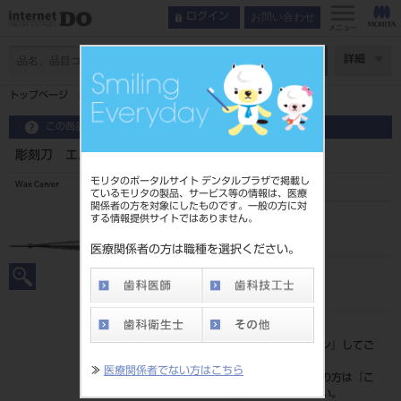
お問い合わせ
ログイン
メニュー
ページ数
詳細
トップページ
彫刻刀 エバン ＃AT1
この商品に関するお問い合わせ
彫刻刀 エバン ＃AT1
モリタのポータルサイト デンタルプラザで掲載し
Wax Carver
ているモリタの製品、サービス等の情報は、医療
関係者の方を対象にしたものです。一般の方に対
する情報提供サイトではありません。
品目コード
201010420
医療関係者の方は職種を選択ください。
JAN/EANコード
4963931071654
標準価格
価格の確認は『
ログイン
』してご
覧ください。
≫
医療関係者でない方はこちら
ネット会員登録がまだの方は『
こ
ちら
』より登録ください。