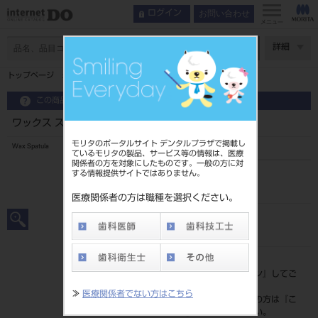
お問い合わせ
ログイン
メニュー
ページ数
詳細
トップページ
ワックス スパチュラ ＃1
この商品に関するお問い合わせ
ワックス スパチュラ ＃1
モリタのポータルサイト デンタルプラザで掲載し
Wax Spatula
ているモリタの製品、サービス等の情報は、医療
関係者の方を対象にしたものです。一般の方に対
する情報提供サイトではありません。
品目コード
201010431
医療関係者の方は職種を選択ください。
JAN/EANコード
4963931116010
標準価格
価格の確認は『
ログイン
』してご
覧ください。
≫
医療関係者でない方はこちら
ネット会員登録がまだの方は『
こ
ちら
』より登録ください。