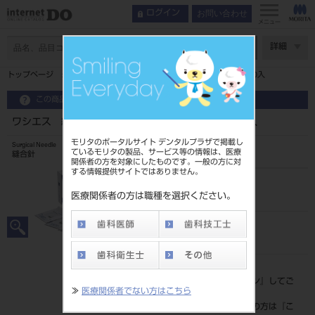
お問い合わせ
ログイン
メニュー
ページ数
詳細
トップページ
ワシエス 縫合針 弱弯型 角針C－2K 18mm 10入
この商品に関するお問い合わせ
ワシエス 縫合針 弱弯型 角針C－2K 18mm 10入
モリタのポータルサイト デンタルプラザで掲載し
Surgical Needle
ているモリタの製品、サービス等の情報は、医療
縫合針
関係者の方を対象にしたものです。一般の方に対
する情報提供サイトではありません。
品目コード
207500003C2
医療関係者の方は職種を選択ください。
JAN/EANコード
4946585246005
標準価格
価格の確認は『
ログイン
』してご
≫
医療関係者でない方はこちら
覧ください。
ネット会員登録がまだの方は『
こ