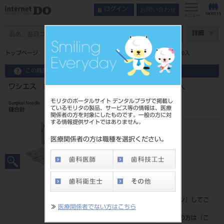
お問い合わせ
ログイン
メニュー
ページ数
詳細
トップページ
ワシエス 縫合針 弱弯型 丸針C－4M 25mm 10入
この商品に関するお問い合わせ
ワシエス 縫合針 弱弯型 丸針C－4M 25mm 10入
モリタのポータルサイト デンタルプラザで掲載し
Surgical Needle
ているモリタの製品、サービス等の情報は、医療
縫合針
関係者の方を対象にしたものです。一般の方に対
する情報提供サイトではありません。
品目コード
207500200C4
医療関係者の方は職種を選択ください。
JAN/EANコード
4946585246074
標準価格
価格の確認は『
ログイン
』してご
≫
医療関係者でない方はこちら
覧ください。
ネット会員登録がまだの方は『
こ