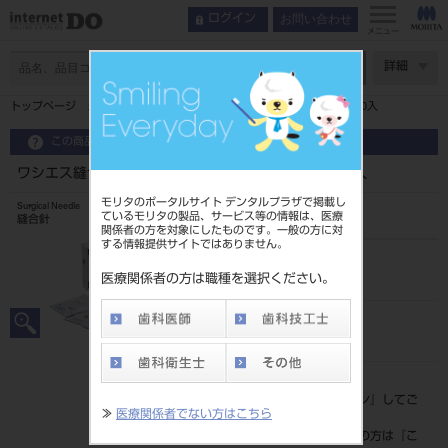
お問い合わせ
ログイン
メニュー
ページ数
詳細
トップページ
ワシエス縫合針 強弯型 逆角針H－3R 21mm 10入
この商品に関するお問い合わせ
ワシエス縫合針 強弯型 逆角針H－3R 21mm 10入
モリタのポータルサイト デンタルプラザで掲載し
Surgical Needle
ているモリタの製品、サービス等の情報は、医療
縫合針
関係者の方を対象にしたものです。一般の方に対
する情報提供サイトではありません。
品目コード
207500202H3
医療関係者の方は職種を選択ください。
JAN/EANコード
4946585246241
標準価格
価格の確認は『
ログイン
』してご
≫
医療関係者でない方はこちら
覧ください。
ネット会員登録がまだの方は『
こ