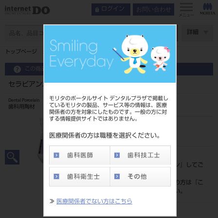
お問い合わせ
ログイン
メニュー
ページ数
詳細
トップページ
セラビアンZR グレーズ 10g
この商品に関するお問い合わせ
セラビアンZR グレーズ 10g
モリタのポータルサイト デンタルプラザで掲載し
Dental Porcelain
ているモリタの製品、サービス等の情報は、医療
歯科用陶材
関係者の方を対象にしたものです。一般の方に対
する情報提供サイトではありません。
品目コード
202280630
医療関係者の方は職種を選択ください。
標準価格
価格の確認は『
ログイン
』してご
覧ください。
ネット会員登録がまだの方は『
こ
ちら
』より登録ください。
≫
医療関係者でない方はこちら
発売日