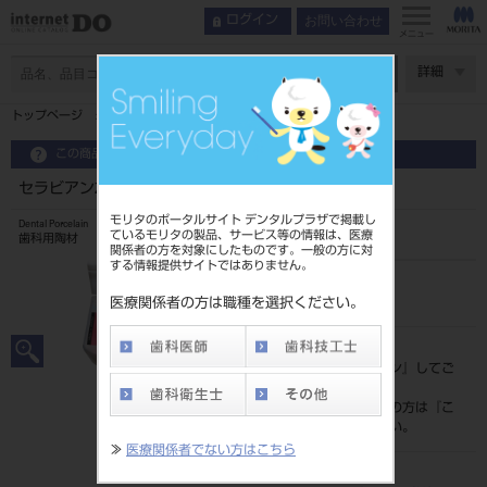
お問い合わせ
ログイン
メニュー
ページ数
詳細
トップページ
セラビアンZRプレス LF アドオン 10g
この商品に関するお問い合わせ
セラビアンZRプレス LF アドオン 10g
モリタのポータルサイト デンタルプラザで掲載し
Dental Porcelain
ているモリタの製品、サービス等の情報は、医療
歯科用陶材
関係者の方を対象にしたものです。一般の方に対
する情報提供サイトではありません。
品目コード
202280710
医療関係者の方は職種を選択ください。
標準価格
価格の確認は『
ログイン
』してご
覧ください。
ネット会員登録がまだの方は『
こ
ちら
』より登録ください。
≫
医療関係者でない方はこちら
メーカー