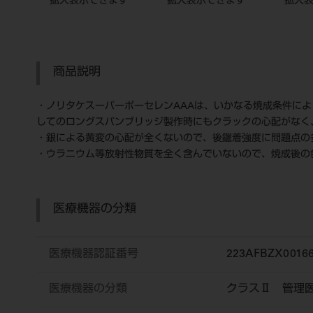
拡大表示できます
拡大表示できます
拡大
商品説明
・ノリタケスーパーポーセレンAAAは、いかなる焼成条件に
してのロングスパンブリッジ製作時にもクラックの心配がなく
・銀による黄変の心配が全くないので、後鑞着強度に問題点の
・ウラニウム等放射性物質を全く含んでいないので、焼成後の
医療機器の分類
医療機器認証番号
223AFBZX0016
医療機器の分類
クラスⅡ 管理