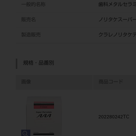
一般的名称
歯科メタルセラ
販売名
ノリタケスーパ
製造販売
クラレノリタケ
規格・品番別
画像
商品コード
202280242TC