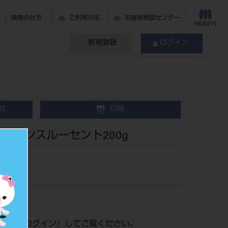
検索の仕方
ご利用方法
お客様相談センター
新規登録
ログイン
せ
印刷
トランスルーセント200g
材
42
認は『
ログイン
』してご覧ください。