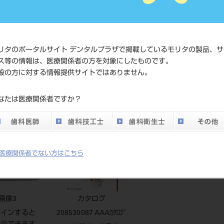
標準価格
ネット会
い。
メーカー
クラレノ
リタのポータルサイト デンタルプラザで掲載しているモリタの製品、サ
ス等の情報は、医療関係者の方を対象にしたものです。
DO vol.26 掲載ペー
般の方に対する情報提供サイトではありません。
667
ジ
なたは医療関係者ですか？
医療関係者でない方はこちら
画像3
カタログ
グインすると
208530087 AAAｶﾀﾛｸﾞ