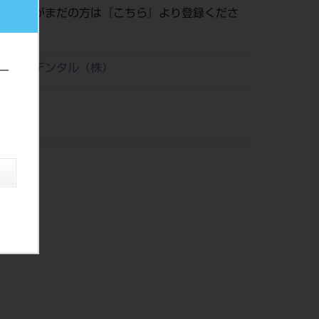
員登録がまだの方は『
こちら
』より登録くださ
リタケデンタル（株）
ー