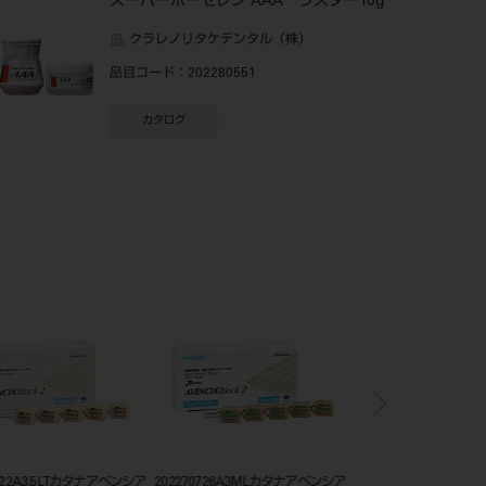
スーパーポーセレン AAA ラスター10g
クラレノリタケデンタル（株）
品目コード
：202280551
カタログ
722A3.5LTカタナアベンシア
202270726A3MLカタナアベンシア
クラレノリタケコンポジ