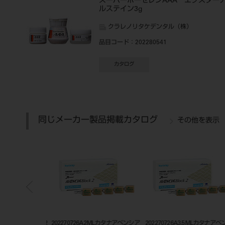
スーパーポーセレンAAA エクスター
ルステイン3g
クラレノリタケデンタル（株）
品目コード
：202280541
カタログ
同じメーカー製品掲載カタログ
その他を表示
LTカタナ アベンシア2
202270726A2MLカタナアベンシア
202270726A3.5MLカタナアベ