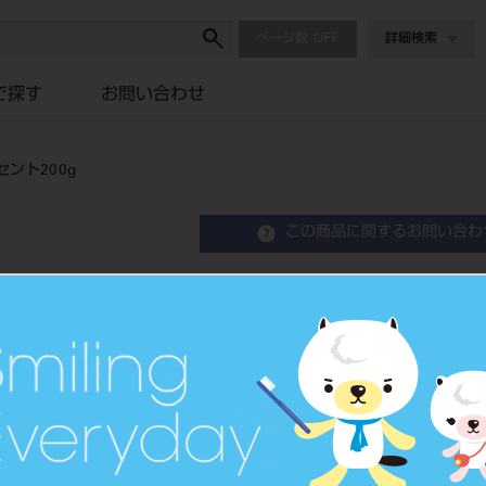
ページ数
詳細検索
で探す
お問い合わせ
ント200g
この商品に関するお問い合わ
スーパーポーセレンAAA 
Dental Porcelain
歯科メタルセラミック修復用陶
品目コード
2022802
価格の確