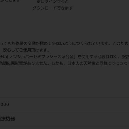
表示できます
※ログインすると
ダウンロードできます
よっても熱膨張の変動が極めて少ないようにつくられています。このた
、安心してご使用頂けます。
多い｢ノンシルバーセミプレシャス系合金」を使用する必要はなく、銀
色調に悪影響がありません。しかも、日本人の天然歯と同様ですっきり
6000
医療機器