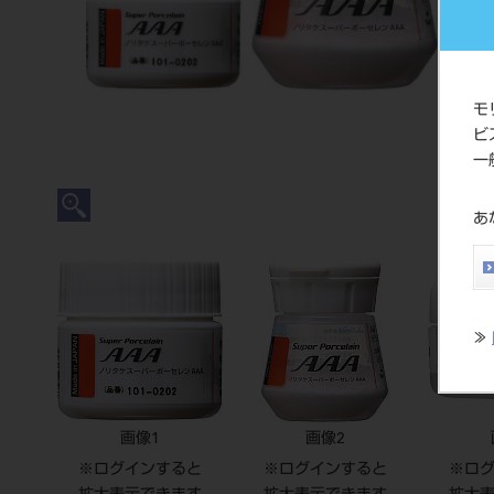
モ
ビ
一
あ
≫
画像1
画像2
※ログインすると
※ログインすると
※ロ