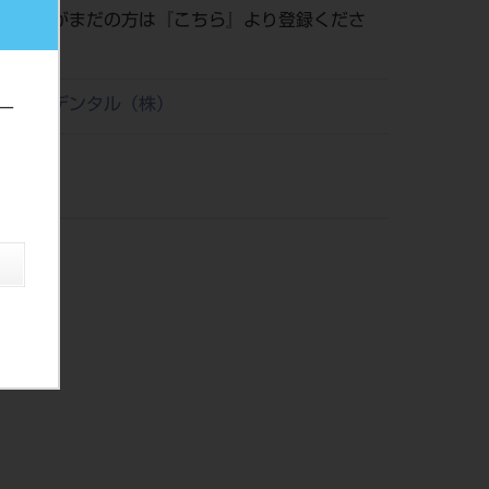
員登録がまだの方は『
こちら
』より登録くださ
リタケデンタル（株）
ー