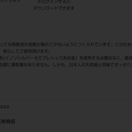
表示できます
※ログインすると
ダウンロードできます
よっても熱膨張の変動が極めて少ないようにつくられています。このた
、安心してご使用頂けます。
多い｢ノンシルバーセミプレシャス系合金」を使用する必要はなく、銀
色調に悪影響がありません。しかも、日本人の天然歯と同様ですっきり
6000
医療機器