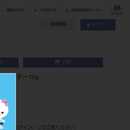
検索の仕方
ご利用方法
お客様相談センター
新規登録
ログイン
せ
印刷
 ラスター10g
材
51
認は『
ログイン
』してご覧ください。