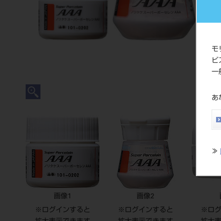
モ
ビ
一
あ
≫
画像1
画像2
※ログインすると
※ログインすると
※ロ