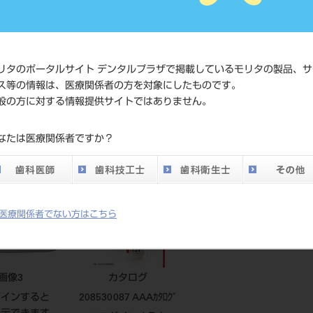
標準価格
ネット会
い。
メーカー
クラレノ
リタのポータルサイト デンタルプラザで掲載しているモリタの製品、サ
ス等の情報は、医療関係者の方を対象にしたものです。
DO vol.26 掲載ペー
般の方に対する情報提供サイトではありません。
667
ジ
なたは医療関係者ですか？
医療関係者でない方はこちら
画像3
カタログ
グインすると
208530087 AAAｶﾀﾛｸﾞ