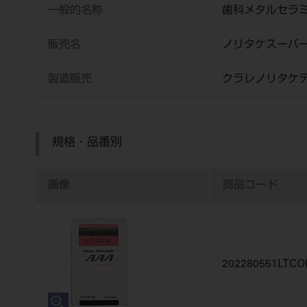
一般的名称
歯科メタルセラ
販売名
ノリタケスーパ
製造販売
クラレノリタケ
規格・品番別
画像
商品コード
202280551LTCO