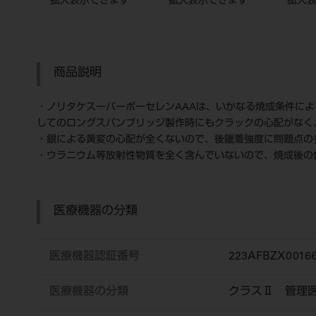
拡大表示できます
拡大表示できます
拡大
商品説明
・ノリタケスーパーポーセレンAAAは、いかなる焼成条件に
してのロングスパンブリッジ製作時にもクラックの心配がなく
・銀による黄変の心配が全くないので、後鑞着強度に問題点の
・ウラニウム等放射性物質を全く含んでいないので、焼成後の
医療機器の分類
医療機器認証番号
223AFBZX0016
医療機器の分類
クラスⅡ 管理