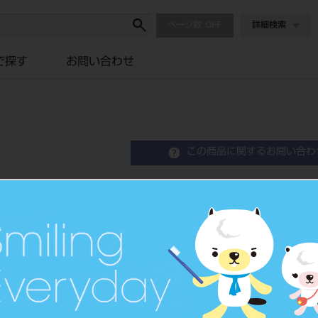
ページ数
詳細検索
で探す
お問い合わせ
この商品に関するお問い合わ
スーパーポーセレン AAA
Dental Porcelain
歯科メタルセラミック修復用陶
品目コード
2022805
価格の確