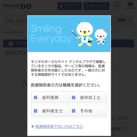
お問い合わせ
ログイン
メニュー
ページ数
詳細
トップページ
セラビアンZRカラーガイド モディファイヤー 427
この商品に関するお問い合わせ
セラビアンZRカラーガイド モディファイヤー 427
モリタのポータルサイト デンタルプラザで掲載し
ているモリタの製品、サービス等の情報は、医療
関係者の方を対象にしたものです。一般の方に対
する情報提供サイトではありません。
品目コード
202280878
医療関係者の方は職種を選択ください。
JAN/EANコード
4571215163416
標準価格
価格の確認は『
ログイン
』してご
覧ください。
≫
医療関係者でない方はこちら
ネット会員登録がまだの方は『
こ
ちら
』より登録ください。