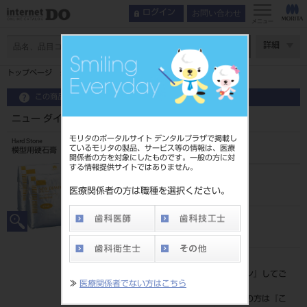
お問い合わせ
ログイン
メニュー
ページ数
詳細
トップページ
ニュー ダイヤストーン 3kg テンダーオレンジ
この商品に関するお問い合わせ
ニュー ダイヤストーン 3kg テンダーオレンジ
モリタのポータルサイト デンタルプラザで掲載し
Hard Stone
ているモリタの製品、サービス等の情報は、医療
模型用硬石膏
関係者の方を対象にしたものです。一般の方に対
する情報提供サイトではありません。
品目コード
202330001
医療関係者の方は職種を選択ください。
JAN/EANコード
4560229270012
標準価格
価格の確認は『
ログイン
』してご
≫
医療関係者でない方はこちら
覧ください。
ネット会員登録がまだの方は『
こ