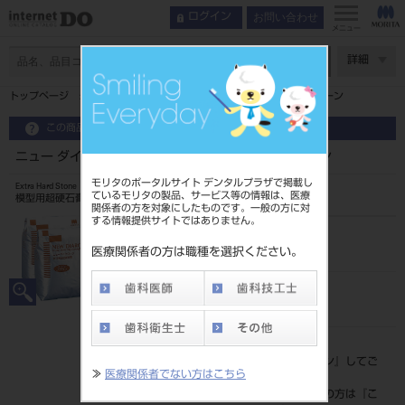
お問い合わせ
ログイン
メニュー
ページ数
詳細
トップページ
ニュー ダイヤロック 3kg シンプルパック グリーン
この商品に関するお問い合わせ
ニュー ダイヤロック 3kg シンプルパック グリーン
モリタのポータルサイト デンタルプラザで掲載し
Extra Hard Stone
ているモリタの製品、サービス等の情報は、医療
模型用超硬石膏
関係者の方を対象にしたものです。一般の方に対
する情報提供サイトではありません。
品目コード
202330039
医療関係者の方は職種を選択ください。
JAN/EANコード
4560229270449
標準価格
価格の確認は『
ログイン
』してご
≫
医療関係者でない方はこちら
覧ください。
ネット会員登録がまだの方は『
こ