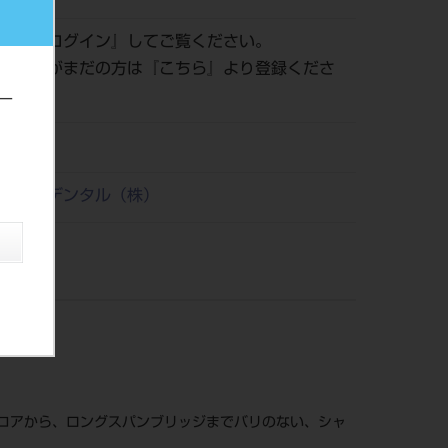
認は『
ログイン
』してご覧ください。
員登録がまだの方は『
こちら
』より登録くださ
ー
23
リタケデンタル（株）
ルコアから、ロングスパンブリッジまでバリのない、シャ