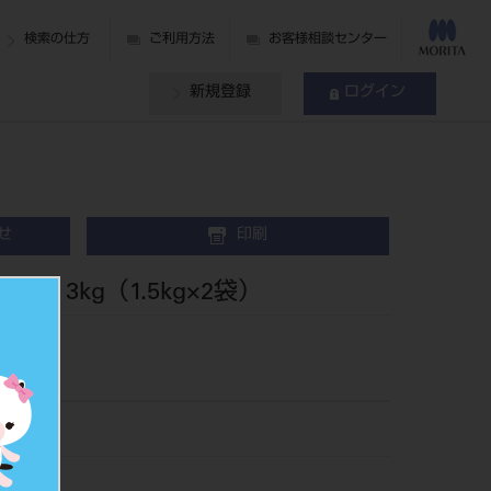
検索の仕方
ご利用方法
お客様相談センター
新規登録
ログイン
せ
印刷
x 3kg（1.5kg×2袋）
90
427548