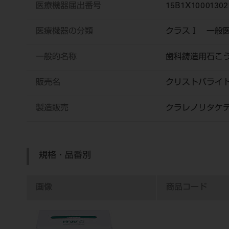
医療機器届出番号
15B1X10001302
医療機器の分類
クラスⅠ 一般
一般的名称
歯科鋳造用石こ
販売名
クリストバラ
製造販売
クラレノリタケ
規格・品番別
画像
商品コード