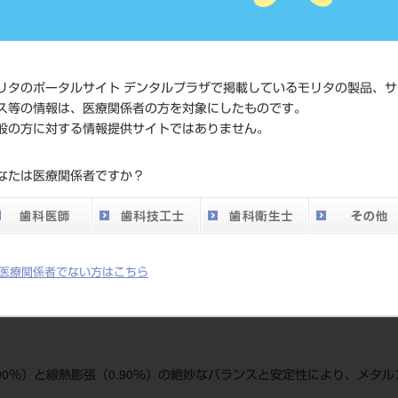
価格の確
標準価格
ネット会
い。
リタのポータルサイト デンタルプラザで掲載しているモリタの製品、サ
ス等の情報は、医療関係者の方を対象にしたものです。
発売日
2012/07/
般の方に対する情報提供サイトではありません。
メーカー
クラレノ
なたは医療関係者ですか？
DO vol.26 掲載ペー
680
ジ
医療関係者でない方はこちら
90％）と線熱膨張（0.90％）の絶妙なバランスと安定性により、メタ