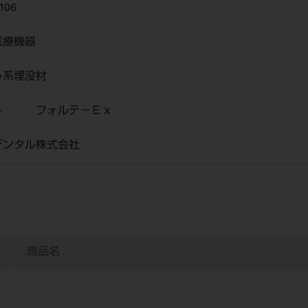
106
医療機器
う系埋没材
イト フォルテ－Ｅｘ
デンタル株式会社
商品名