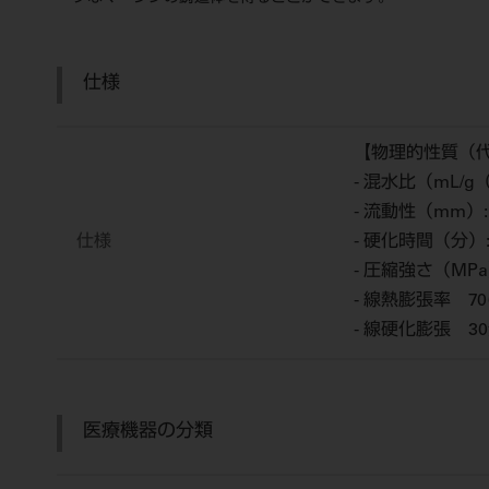
仕様
【物理的性質（
- 混水比（mL/g
- 流動性（mm）:
仕様
- 硬化時間（分）:
- 圧縮強さ（MPa）
- 線熱膨張率 70
- 線硬化膨張 30
医療機器の分類