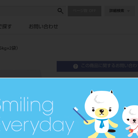
ページ数
詳細検索
で探す
お問い合わせ
5kg×2袋）
この商品に関するお問い合わ
クリストバライト フォルテ-E
Cristobalite Investment
歯科鋳造用石こう系埋没材
品目コード
2020507
JAN/EANコード
4571223