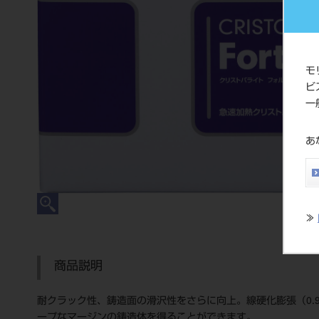
モ
ビ
一
あ
≫
商品説明
耐クラック性、鋳造面の滑沢性をさらに向上。線硬化膨張（0.
ープなマージンの鋳造体を得ることができます。