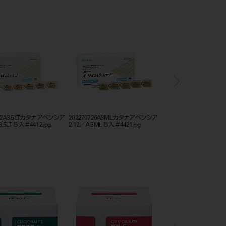
722A3.5LTカタナアベンシア
202270726A3MLカタナアベンシア
クラレノリタケコンポジ
.5LT ５入＃4412.jpg
2 12／Ａ3ML ５入＃4421.jpg
シリーズ_カタログ