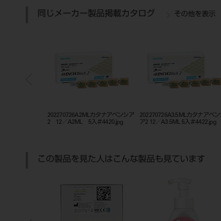
同じメーカー製品掲載カタログ
その他を表示
LTカタナ アベンシア2
202270726A2MLカタナアベンシア
202270726A3.5MLカタナアベ
.jpg
2 12／A2ML 5入＃4420.jpg
ア2 12／A3.5ML 5入＃4422.jpg
この製品を見た人はこんな製品も見ています