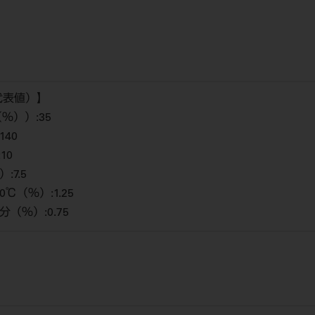
代表値）】
（％））:35
140
10
:7.5
0℃（％）:1.25
分（％）:0.75