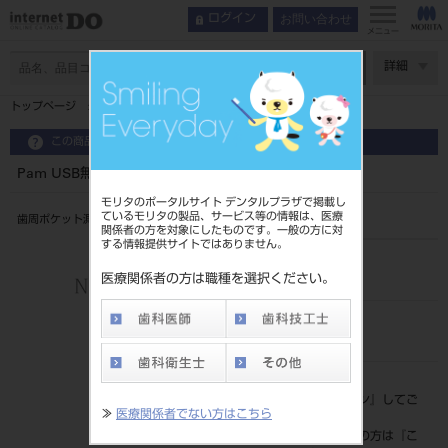
お問い合わせ
ログイン
メニュー
ページ数
詳細
トップページ
Pam USB無線 2連フットスイッチ(モリタ連携版)
この商品に関するお問い合わせ
Pam USB無線 2連フットスイッチ(モリタ連携版)
モリタのポータルサイト デンタルプラザで掲載し
ているモリタの製品、サービス等の情報は、医療
歯周ポケット測定器
関係者の方を対象にしたものです。一般の方に対
する情報提供サイトではありません。
品目コード
102850032
医療関係者の方は職種を選択ください。
JAN/EANコード
4560205775418
標準価格
価格の確認は『
ログイン
』してご
≫
医療関係者でない方はこちら
覧ください。
ネット会員登録がまだの方は『
こ