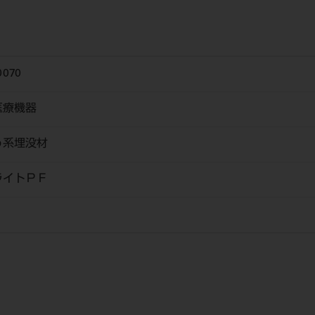
0070
医療機器
う系埋没材
ライトＰＦ