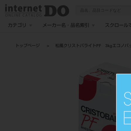
カテゴリ
メーカー名・品名索引
スクロール
トップページ
松風クリストバライトPF 3kgエコノパック