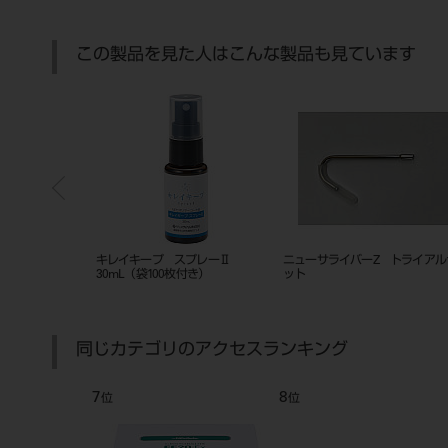
この製品を見た人はこんな製品も見ています
ントＳ （ロック
キレイキープ スプレーⅡ
ニューサライバーZ トライアル
１３
30mL（袋100枚付き）
ット
同じカテゴリのアクセスランキング
7
8
位
位