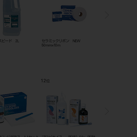
スピード 2L
セラミックリボン NEW
クリストバライト フォル
50mm×10m
3kg（1.5kg×2袋）
12
1
位
位