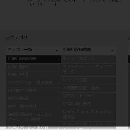
液 0.55％
ハイボンドテンポラリーセメント
シートワックス ３２枚入
（ハード） １－１
カテゴリ
カテゴリ一覧
診療用設備機器
診療用設備機器
チェア・ユニット
診療用器材
エアータービン・マイクロ
モーター
診療用材料
レーザー装置
インプラント・矯正器材
Ｘ線撮影装置・器具
口腔衛生用器材
院内ネットワーク
歯科用薬品
訪問診療用器材
白衣・衛生材料
Morita Digital Solution関
治療計画患者・コミュニ
連商品
ケーション用器材
エアーコンプレッサー・バ
医院経営・経理用器材