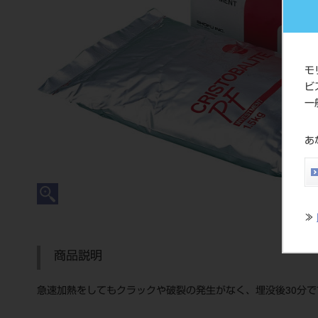
モ
ビ
一
あ
≫
商品説明
急速加熱をしてもクラックや破裂の発生がなく、埋没後30分で