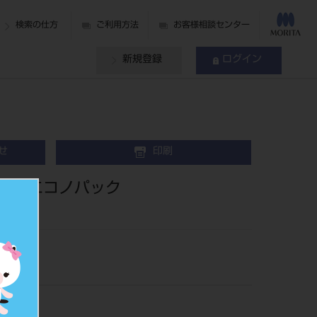
検索の仕方
ご利用方法
お客様相談センター
新規登録
ログイン
せ
印刷
3kgエコノパック
80