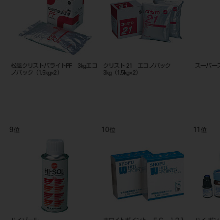
松風クリストバライトPF 3kgエコ
クリスト 21 エコノパック
スーパー
ノパック（1.5kg×2）
3kg（1.5kg×2）
9
10
11
位
位
位