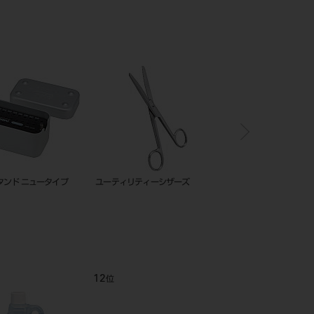
タンド ニュータイプ
ユーティリティーシザーズ
ｉｎＦｉｒｅ焼成トレー
12
1
位
位