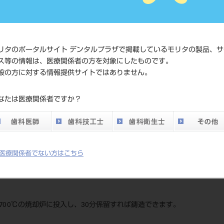
JAN/EANコード
4548162
価格の確
リタのポータルサイト デンタルプラザで掲載しているモリタの製品、サ
標準価格
ネット会
ス等の情報は、医療関係者の方を対象にしたものです。
い。
般の方に対する情報提供サイトではありません。
メーカー
（株）松
なたは医療関係者ですか？
DO vol.26 掲載ペー
681
ジ
医療関係者でない方はこちら
700℃の焼却炉に投入し、30分係留すれば鋳造できます。