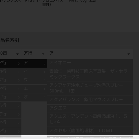
ド レジグラス 1-1セット
プロビナイス （粉末）50g（粉計
ハイボンドテンポラリ
量付）
ソフト 1－1 ホワイト
品名索引
50音
ア行
ア
ア行
ア
アイオニー
カ行
イ
青嶋仁 歯科技工臨床写真集 ザ・セラ
ミックワークス
サ行
ウ
アクアケア注水チューブ洗浄スプレー
タ行
エ
500mL 1缶
ナ行
オ
アクアバランス 薬用マウススプレ－
ハ行
アクエス
マ行
アクエス・アシデント電解添加液１．５
Ｌ×４
ヤ行
アクセル（歯面処理材）１０ＭＬ
ラ行