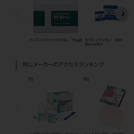
-Ex 15kg袋
クリストバライト FF20-Ex 15kg袋
セラミックリボン NEW
40mm×10m
同じメーカーのアクセスランキング
7
8
位
位