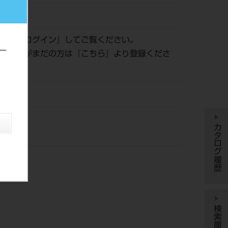
057563
認は『
ログイン
』してご覧ください。
ー
員登録がまだの方は『
こちら
』より登録くださ
風
カタログ履歴
検索履歴