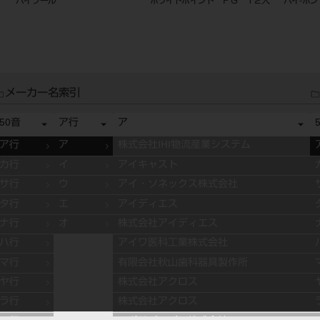
ハイゾール
ホワイトポイント ＦＧ １２入
ハイ-ボン
メーカー名索引
50音
ア行
ア
ア行
ア
株式会社IHI物流産業システム
カ行
イ
アイキャスト
サ行
ウ
アイ・ソネックス株式会社
タ行
エ
アイディエス
ナ行
オ
株式会社アイディエス
ハ行
アイワ医科工業株式会社
マ行
有限会社秋山歯科器具製作所
ヤ行
株式会社アクロス
ラ行
株式会社アクロス