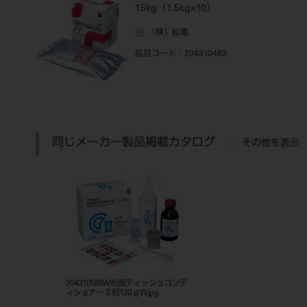
15kg（1.5kg×10）
（株）松風
品目コード
：204310482
同じメーカー製品掲載カタログ
その他を表示
204310188W松風ティッシュコンデ
ィショナーⅡ粉120ｇW.jpg