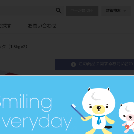
ページ数
詳細検索
で探す
お問い合わせ
（1.5kg×2）
この商品に関するお問い合わ
松風クリストバライトPF 
（1.5kg×2）
Cristobalite Investment
歯科鋳造用石こう系埋没材
品目コード
2043104