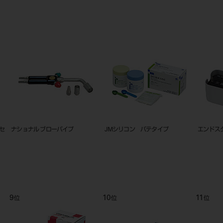
セ
ナショナル ブローパイプ
JMシリコン パテタイプ
エンドス
9
10
11
位
位
位