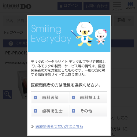
お問い合わせ
ログイン
メニュー
ページ数
詳細
トップページ
PE-PRO019 補綴物説明用模型
この商品に関するお問い合わせ
PE-PRO019 補綴物説明用模型
モリタのポータルサイト デンタルプラザで掲載し
Prosthesis Study Model
ているモリタの製品、サービス等の情報は、医療
関係者の方を対象にしたものです。一般の方に対
する情報提供サイトではありません。
品目コード
204520692
医療関係者の方は職種を選択ください。
JAN/EANコード
4994081437823
標準価格
価格の確認は『
ログイン
』してご
覧ください。
≫
医療関係者でない方はこちら
ネット会員登録がまだの方は『
こ
ちら
』より登録ください。