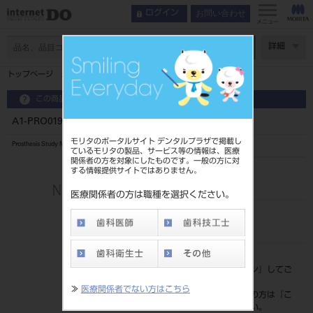
お問い合わせ
ログイン
メニュー
ページ数
詳細
トップページ
A1-PRO019 #47 補綴物説明用模型 模型歯
この商品に関するお問い合わせ
A1-PRO019 #47 補綴物説明用模型 模型歯
モリタのポータルサイト デンタルプラザで掲載し
Prosthesis Study Model
ているモリタの製品、サービス等の情報は、医療
関係者の方を対象にしたものです。一般の方に対
する情報提供サイトではありません。
品目コード
20452069747
医療関係者の方は職種を選択ください。
JAN/EANコード
4994081438554
標準価格
価格の確認は『
ログイン
』してご
覧ください。
≫
医療関係者でない方はこちら
ネット会員登録がまだの方は『
こ
ちら
』より登録ください。