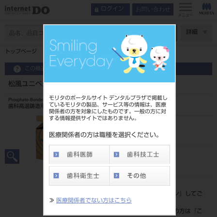
お問い合わせ
ログイン
メニュー
ページ数
詳細
トップページ
松風ユニベスト ノンプレシャス （粉末）2.5kg入
この商品に関するお問い合わせ
松風ユニベスト ノンプレシャス （粉末）2.5kg入
モリタのポータルサイト デンタルプラザで掲載し
Phosphate-Bonded Casting Investment
ているモリタの製品、サービス等の情報は、医療
歯科高温鋳造用埋没材
関係者の方を対象にしたものです。一般の方に対
する情報提供サイトではありません。
品目コード
204310546
医療関係者の方は職種を選択ください。
JAN/EANコード
4548162057754
標準価格
価格の確認は『
ログイン
』してご
≫
医療関係者でない方はこちら
覧ください。
ネット会員登録がまだの方は『
こ