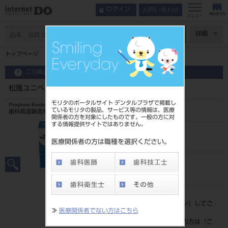
お問い合わせ
ログイン
メニュー
ページ数
詳細
トップページ
松風ユニベスト ノンプレシャス （液）300mL入
この商品に関するお問い合わせ
松風ユニベスト ノンプレシャス （液）300mL入
モリタのポータルサイト デンタルプラザで掲載し
Phosphate-Bonded Casting Investment
ているモリタの製品、サービス等の情報は、医療
歯科高温鋳造用埋没材
関係者の方を対象にしたものです。一般の方に対
する情報提供サイトではありません。
品目コード
204310545
医療関係者の方は職種を選択ください。
JAN/EANコード
4548162057464
標準価格
価格の確認は『
ログイン
』してご
≫
医療関係者でない方はこちら
覧ください。
ネット会員登録がまだの方は『
こ