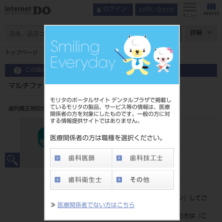
お問い合わせ
ログイン
メニュー
ページ数
詳細
トップページ
マルチファミリー Multi－P2 Narrow HL-40
この商品に関するお問い合わせ
マルチファミリー Multi－P2 Narrow HL-40
モリタのポータルサイト デンタルプラザで掲載し
ているモリタの製品、サービス等の情報は、医療
歯列矯正用咬合誘導装置
関係者の方を対象にしたものです。一般の方に対
する情報提供サイトではありません。
品目コード
206860117HL40
医療関係者の方は職種を選択ください。
JAN/EANコード
4571261438803
標準価格
価格の確認は『
ログイン
』してご
≫
医療関係者でない方はこちら
覧ください。
ネット会員登録がまだの方は『
こ