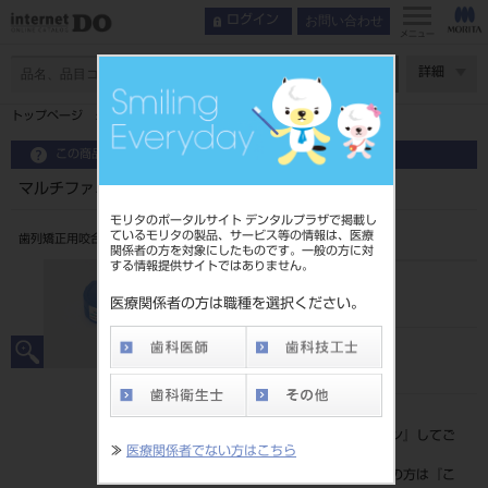
お問い合わせ
ログイン
メニュー
ページ数
詳細
トップページ
マルチファミリー Multi－P2 Narrow LL-55
この商品に関するお問い合わせ
マルチファミリー Multi－P2 Narrow LL-55
モリタのポータルサイト デンタルプラザで掲載し
ているモリタの製品、サービス等の情報は、医療
歯列矯正用咬合誘導装置
関係者の方を対象にしたものです。一般の方に対
する情報提供サイトではありません。
品目コード
206860117LL55
医療関係者の方は職種を選択ください。
JAN/EANコード
4571261438674
標準価格
価格の確認は『
ログイン
』してご
≫
医療関係者でない方はこちら
覧ください。
ネット会員登録がまだの方は『
こ