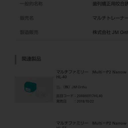
一般的名称
歯列矯正用咬合
販売名
マルチトレーナ
製造販売
株式会社 JM Ort
関連製品
マルチファミリー Multi－P2 Narrow
HL-40
（株）JM Ortho
品目コード
：206860117HL40
発売日
：2018/10/22
マルチファミリー Multi－P2 Narrow