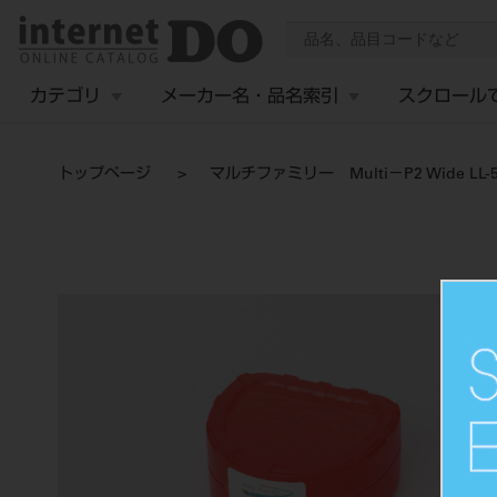
カテゴリ
メーカー名・品名索引
スクロール
トップページ
マルチファミリー Multi－P2 Wide LL-