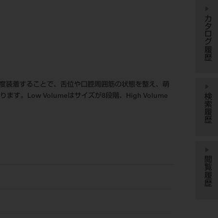
カタログ履歴
程度装着することで、舌位や口腔周囲筋の状態を整え、萌
検索履歴
す。Low Volumeはサイズが8段階、High Volume
閲覧履歴