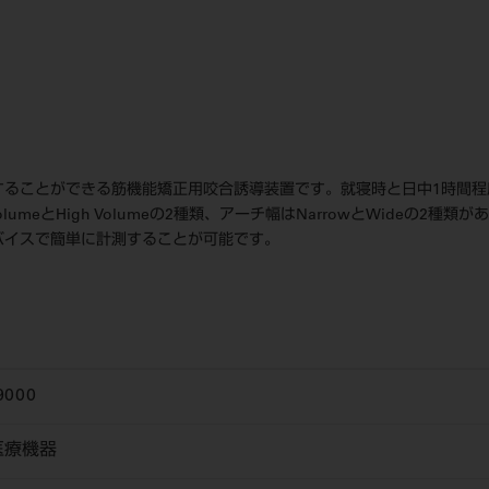
することができる筋機能矯正用咬合誘導装置です。就寝時と日中1時間
とHigh Volumeの2種類、アーチ幅はNarrowとWideの2種類がありま
バイスで簡単に計測することが可能です。
9000
医療機器