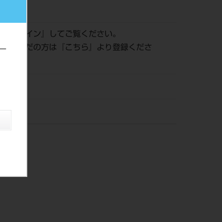
988
は『
ログイン
』してご覧ください。
登録がまだの方は『
こちら
』より登録くださ
ー
tho