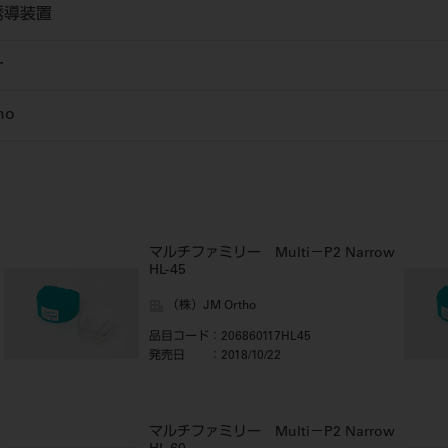
誘導装置
ー
ho
マルチファミリー Multi－P2 Narrow
HL-45
（株）JM Ortho
品目コード
：206860117HL45
発売日
：2018/10/22
マルチファミリー Multi－P2 Narrow