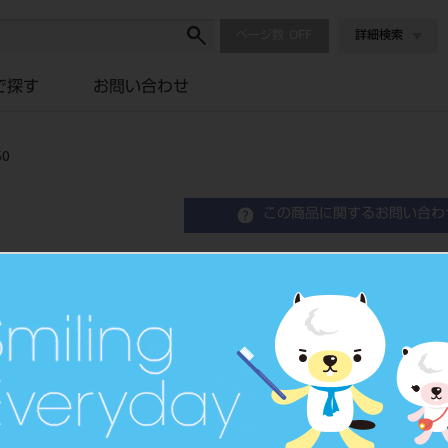
ページ数
詳細検索
で探す
お問い合わせ
50
この商品に関するお問い合わ
マルチファミリー Multi－P2
歯列矯正用咬合誘導装置
品目コード
206860118L
JAN/EANコー