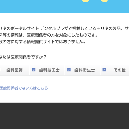
4571261438
ド
価格の確認
標準価格
ネット会員
リタのポータルサイト デンタルプラザで掲載しているモリタの製品、サ
い。
ス等の情報は、医療関係者の方を対象にしたものです。
般の方に対する情報提供サイトではありません。
発売日
2018/10/22
なたは医療関係者ですか？
メーカー
（株）JM Or
医療関係者でない方はこちら