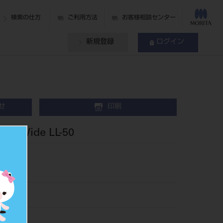
検索の仕方
ご利用方法
お客様相談センター
新規登録
ログイン
せ
印刷
 Wide LL-50
L50