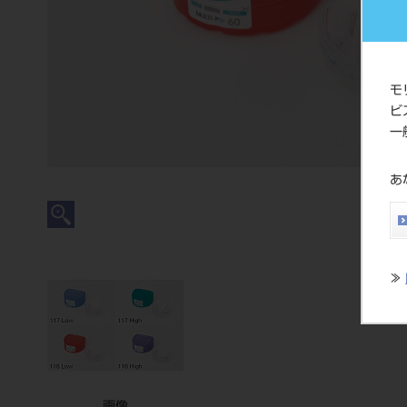
モ
ビ
一
あ
≫