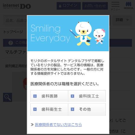
お問い合わせ
ログイン
メニュー
ページ数
詳細
トップページ
マルチファミリー Multi－P2 Wide LS-55
この商品に関するお問い合わせ
マルチファミリー Multi－P2 Wide LS-55
モリタのポータルサイト デンタルプラザで掲載し
ているモリタの製品、サービス等の情報は、医療
歯列矯正用咬合誘導装置
関係者の方を対象にしたものです。一般の方に対
する情報提供サイトではありません。
品目コード
206860118LS55
医療関係者の方は職種を選択ください。
JAN/EANコード
4571261438919
標準価格
価格の確認は『
ログイン
』してご
≫
医療関係者でない方はこちら
覧ください。
ネット会員登録がまだの方は『
こ