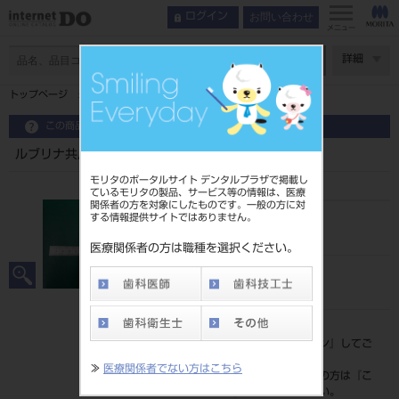
お問い合わせ
ログイン
メニュー
ページ数
詳細
トップページ
ルブリナ共用 LSカップリング
この商品に関するお問い合わせ
ルブリナ共用 LSカップリング
モリタのポータルサイト デンタルプラザで掲載し
ているモリタの製品、サービス等の情報は、医療
関係者の方を対象にしたものです。一般の方に対
する情報提供サイトではありません。
品目コード
201070498
医療関係者の方は職種を選択ください。
JAN/EANコード
4548213393916
標準価格
価格の確認は『
ログイン
』してご
覧ください。
≫
医療関係者でない方はこちら
ネット会員登録がまだの方は『
こ
ちら
』より登録ください。