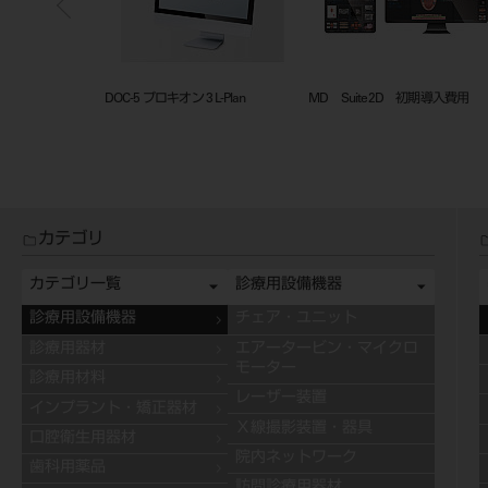
Genifix（ジニフィクス）
i-Dixel WEB 3D
カテゴリ
カテゴリ一覧
診療用設備機器
診療用設備機器
チェア・ユニット
診療用器材
エアータービン・マイクロ
モーター
診療用材料
レーザー装置
インプラント・矯正器材
Ｘ線撮影装置・器具
口腔衛生用器材
院内ネットワーク
歯科用薬品