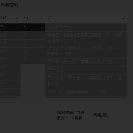
品名索引
50音
ア行
ア
ア行
ア
アイオニー
カ行
イ
青嶋仁 歯科技工臨床写真集 ザ・セラ
ミックワークス
サ行
ウ
アクアケア注水チューブ洗浄スプレー
タ行
エ
500mL 1缶
ナ行
オ
アクアバランス 薬用マウススプレ－
ハ行
アクエス
マ行
アクエス・アシデント電解添加液１．５
Ｌ×４
ヤ行
アクセル（歯面処理材）１０ＭＬ
ラ行
アクセントプラス エフェクト ステインペ
ワ行
ースト 4g ES11 ブルー
2026年08月08日
アクセントプラス エフェクト ステインペ
ご利用規約
最終データ更新
ースト 4g ES13 グレー
アクセントプラス エフェクト ステインペ
ースト 4g ES10 ライラック