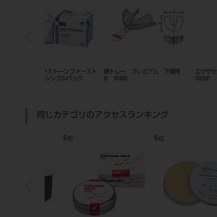
ミアム 下顎用
エグザセラポル 12入 ＃
網トレー プレミアム 下顎
0320P
A 19382
同じカテゴリのアクセスランキング
7
8
位
位