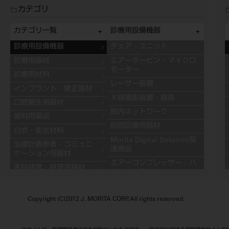
カテゴリ
カテゴリ一覧
診療用設備機器
診療用設備機器
チェア・ユニット
診療用器材
エアータービン・マイクロ
モーター
診療用材料
レーザー装置
インプラント・矯正器材
Ｘ線撮影装置・器具
口腔衛生用器材
院内ネットワーク
歯科用薬品
訪問診療用器材
白衣・衛生材料
Morita Digital Solution関
治療計画患者・コミュニ
連商品
ケーション用器材
エアーコンプレッサー・バ
医院経営・経理用器材
キュームモーター
学習用器材
キャビネット
技工用設備機器
Copyright (C)2012 J. MORITA CORP. All rights reserved.
その他の診療用設備機器
技工用器材
技工用材料