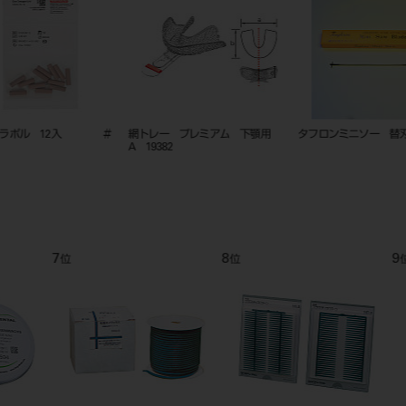
用
タフロンミニソー 替刃 ６入
デュランプラス 2.0mm クリア
ニューデュ
ー #3436
9
10
11
位
位
位