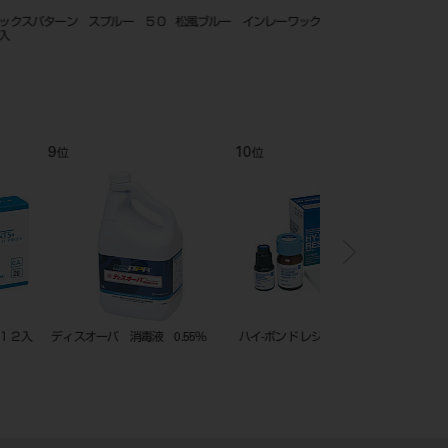
ップルシートワックス コ
ワックスパターン スプルー
シートワックス ３２枚
 0.35mm
R05 100本入
12
1
位
位
イス （粉末）50g（粉計
ハイボンドテンポラリーセメント
ハイボンドテンポラリ
（ハード） １－１
ソフト 1－1 ホワイト