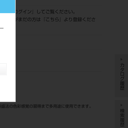
認は『
ログイン
』してご覧ください。
員登録がまだの方は『
こちら
』より登録くださ
ー
風
カタログ履歴
築盛法の色彩感覚の習得まで多用途に使用できます。
検索履歴