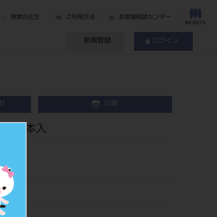
検索の仕方
ご利用方法
お客様相談センター
新規登録
ログイン
せ
印刷
 20本入
68
039057