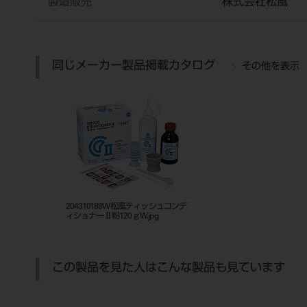
製造販売
株式会社松風
同じメーカー製品掲載カタログ
その他を表示
204310188W松風ティッシュコンデ
ィショナーⅡ粉120ｇW.jpg
この製品を見た人はこんな製品も見ています