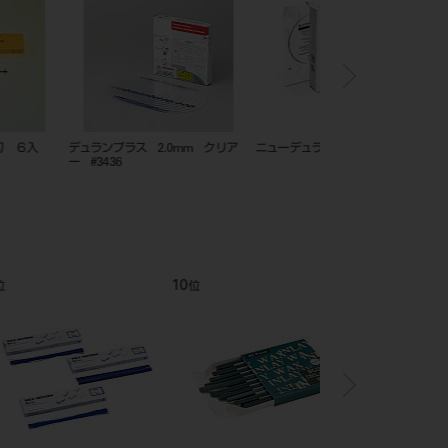
ラソフトPD 1．8mm
Ｅ－２０１～２３８ エルジロイワ
矯正プライヤー スナブノ
イヤー
409
12
1
位
位