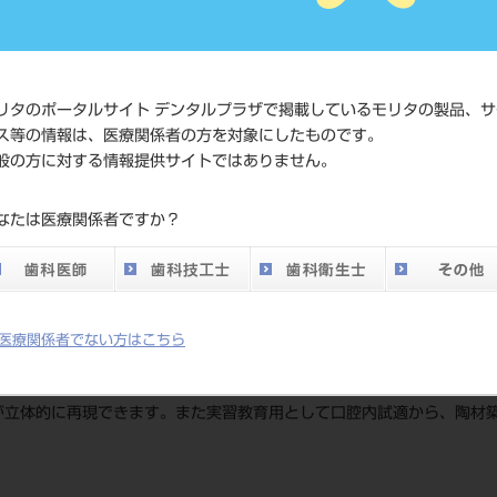
価格の確
標準価格
ネット会
い。
リタのポータルサイト デンタルプラザで掲載しているモリタの製品、サ
ス等の情報は、医療関係者の方を対象にしたものです。
メーカー
（株）松
般の方に対する情報提供サイトではありません。
DO vol.26 掲載ペー
なたは医療関係者ですか？
684
ジ
医療関係者でない方はこちら
が立体的に再現できます。また実習教育用として口腔内試適から、陶材