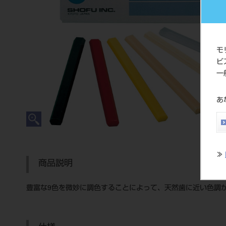
モ
ビ
一
あ
≫
商品説明
豊富な9色を微妙に調色することによって、天然歯に近い色調