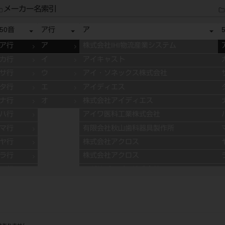
メーカー名索引
50音
ア行
ア
ア行
ア
株式会社IHI物流産業システム
カ行
イ
アイキャスト
サ行
ウ
アイ・ソネックス株式会社
タ行
エ
アイディエス
ナ行
オ
株式会社アイディエス
ハ行
アイワ医科工業株式会社
マ行
有限会社秋山歯科器具製作所
ヤ行
株式会社アクロス
ラ行
株式会社アクロス
ワ行
アグサジャパン株式会社
株式会社アスカメディカル
アドデント
アバロン