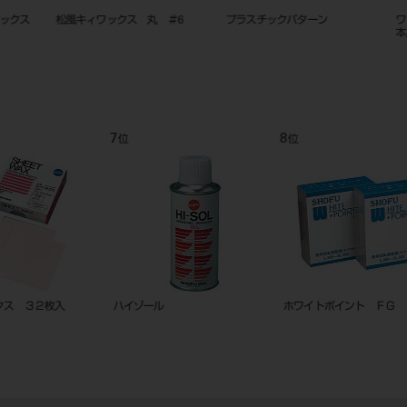
ワックスパターン スプルー ５０
松風ブルー インレーワックス
松風ステ
本入
ース（荒）
9
10
11
位
位
位
入
ディスオーパ 消毒液 0.55％
ハイ-ボンド レジグラス 1-1セット
プロビナ
量付）