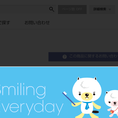
ページ数
詳細検索
で探す
お問い合わせ
この商品に関するお問い合わ
カラートーニング ワックス
Color Wax for Conditioning
歯科用ユーティリティワックス
品目コード
2043104
JAN/EANコード
4548162