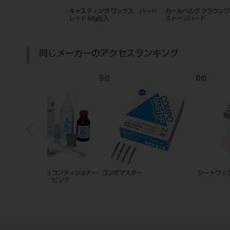
ラウンワックス
松風キィワックス 丸 ＃6
プラスチックパターン
同じメーカーのアクセスランキング
7
8
位
位
３２枚入
ハイゾール
ホワイトポイント ＦＧ １２