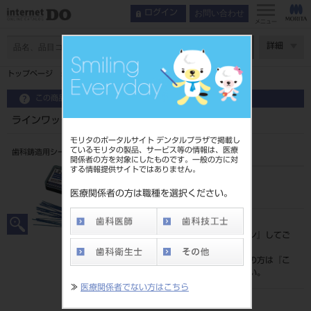
お問い合わせ
ログイン
メニュー
ページ数
詳細
トップページ
ラインワックス リンガルバー
この商品に関するお問い合わせ
ラインワックス リンガルバー
モリタのポータルサイト デンタルプラザで掲載し
ているモリタの製品、サービス等の情報は、医療
歯科鋳造用シートワックス
関係者の方を対象にしたものです。一般の方に対
する情報提供サイトではありません。
品目コード
204310408
医療関係者の方は職種を選択ください。
標準価格
価格の確認は『
ログイン
』してご
覧ください。
ネット会員登録がまだの方は『
こ
ちら
』より登録ください。
≫
医療関係者でない方はこちら
メーカー