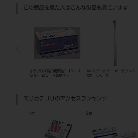
この製品を見た人はこんな製品も見ています
FG 12入 ＃
オラブリス洗口用顆粒１１％ １．
MSスチールバーHP ラウン
５ｇ×１２０ ＊薬劇＊－
031 6入 11
同じカテゴリのアクセスランキング
1
2
位
位