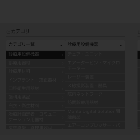
カテゴリ
カテゴリ一覧
診療用設備機器
診療用設備機器
チェア・ユニット
診療用器材
エアータービン・マイクロ
モーター
診療用材料
レーザー装置
インプラント・矯正器材
Ｘ線撮影装置・器具
口腔衛生用器材
院内ネットワーク
歯科用薬品
訪問診療用器材
白衣・衛生材料
Morita Digital Solution関
治療計画患者・コミュニ
連商品
ケーション用器材
エアーコンプレッサー・バ
医院経営・経理用器材
キュームモーター
学習用器材