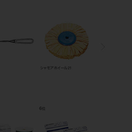
シャモア ホイール 21
コンポジット シリンジ 
6
7
位
位