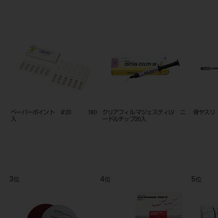
ド
ペーパーポイント ＃20 180
クリアフィル マジェスティLV ニ
骨ヤスリ
入
ードルチップ20入
3
4
5
位
位
位