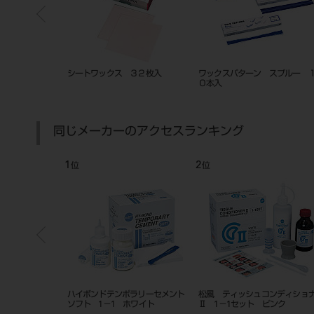
ーン
シートワックス ３２枚入
ワックスパターン スプルー 
０本入
同じメーカーのアクセスランキング
1
2
位
位
３２枚入
ハイボンドテンポラリーセメント
松風 ティッシュコンディショ
ソフト 1－1 ホワイト
Ⅱ 1－1セット ピンク