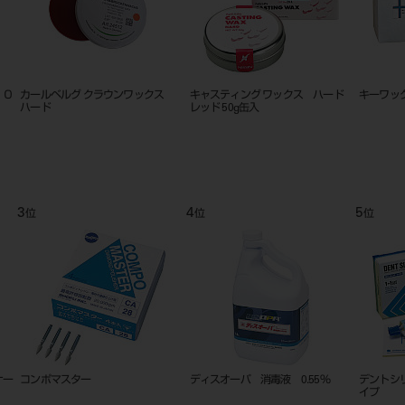
１０
カールベルグ クラウンワックス
キャスティング ワックス ハード
キーワッ
ハード
レッド 50g缶入
3
4
5
位
位
位
ナー
コンポマスター
ディスオーパ 消毒液 0.55％
デントシ
イプ