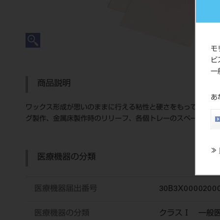
モ
ビ
一
商品説明
あ
ワックス形成が思いのままに行える粘性と硬さをもっています
グ製作、金属床製作時のリリーフ、各個トレーのスペーサーな
≫
医療機器の分類
医療機器届出番号
30B3X000020
医療機器の分類
クラスⅠ 一般