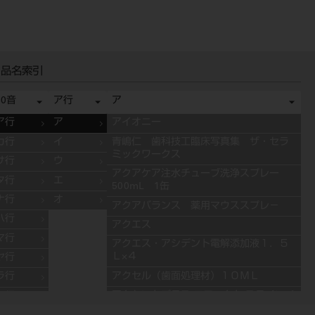
品名索引
50音
ア行
ア
ア行
ア
アイオニー
カ行
イ
青嶋仁 歯科技工臨床写真集 ザ・セラ
ミックワークス
サ行
ウ
アクアケア注水チューブ洗浄スプレー
タ行
エ
500mL 1缶
ナ行
オ
アクアバランス 薬用マウススプレ－
ハ行
アクエス
マ行
アクエス・アシデント電解添加液１．５
Ｌ×４
ヤ行
アクセル（歯面処理材）１０ＭＬ
ラ行
アクセントプラス エフェクト ステインペ
ワ行
ースト 4g ES11 ブルー