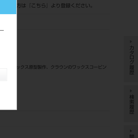
がまだの方は『
こちら
』より登録ください。
ー
カタログ履歴
属床のワックス原型製作、クラウンのワックスコーピン
検索履歴