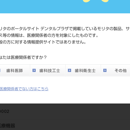
標準価格
ネット会員登録
メーカー
株式会社松風
リタのポータルサイト デンタルプラザで掲載しているモリタの製品、サ
ス等の情報は、医療関係者の方を対象にしたものです。
般の方に対する情報提供サイトではありません。
なたは医療関係者ですか？
。特に圧接時になめらかに操作でき、厚さはそのまま確保できます。金
どに適しています。
医療関係者でない方はこちら
00002
医療機器