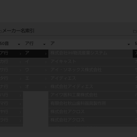
メーカー名索引
50音
ア行
ア
ア行
ア
株式会社IHI物流産業システム
カ行
イ
アイキャスト
サ行
ウ
アイ・ソネックス株式会社
タ行
エ
アイディエス
ナ行
オ
株式会社アイディエス
ハ行
アイワ医科工業株式会社
マ行
有限会社秋山歯科器具製作所
ヤ行
株式会社アクロス
ラ行
株式会社アクロス
ワ行
アグサジャパン株式会社