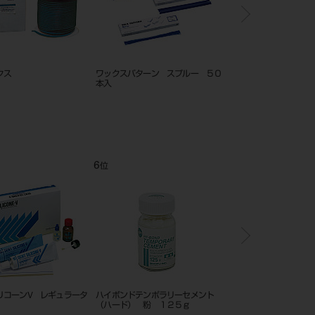
クス
ワックスパターン スプルー ５０
カールベルグ クラウ
本入
ストーンハード
6
7
位
位
リコーンV レギュラータ
ハイボンドテンポラリーセメント
松風ベースセメント ホ
（ハード） 粉 １２５ｇ
1セット