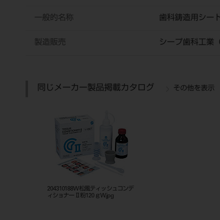
一般的名称
歯科鋳造用シー
製造販売
シープ歯科工業
同じメーカー製品掲載カタログ
その他を表示
204310188W松風ティッシュコンデ
ィショナーⅡ粉120ｇW.jpg