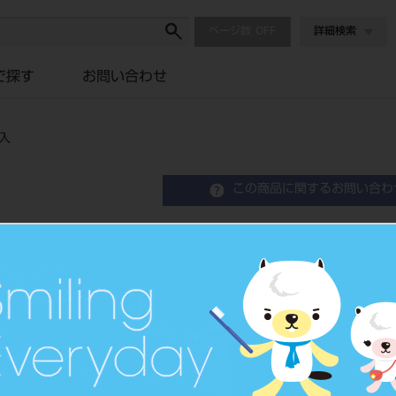
ページ数
詳細検索
で探す
お問い合わせ
入
この商品に関するお問い合わ
ワックスパターン スプルー
Wax Patern Sprue
歯科汎用ワックス
品目コード
2045105
JAN/EANコード
4994081