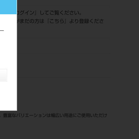
認は『
ログイン
』してご覧ください。
員登録がまだの方は『
こちら
』より登録くださ
ー
ッシン
。豊富なバリエーションは幅広い用途にご使用いただけ