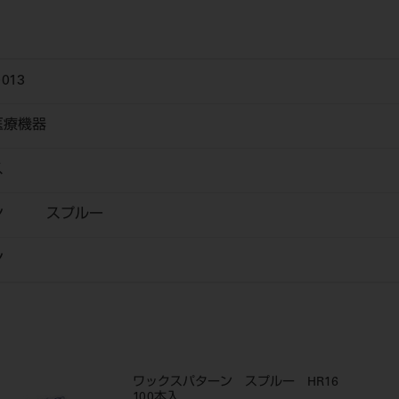
013
医療機器
ス
ーン スプルー
ン
ワックスパターン スプルー HR16
100本入