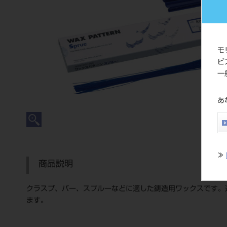
モ
ビ
一
あ
≫
商品説明
クラスプ、バー、スプルーなどに適した鋳造用ワックスです。
ます。