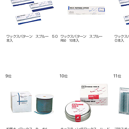
ワックスパターン スプルー ５０
ワックスパターン スプルー
ワックス
本入
R50 10本入
０本入
9
10
11
位
位
位