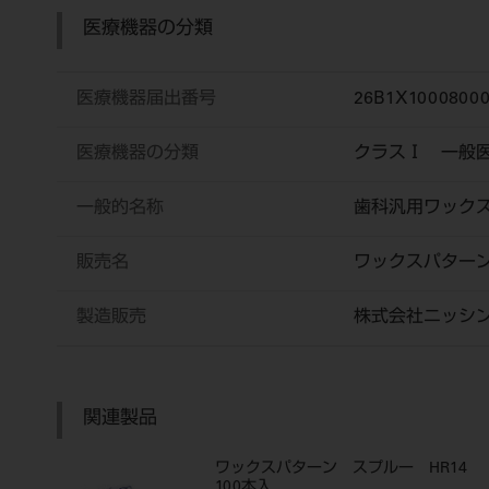
医療機器の分類
医療機器届出番号
26B1X10008000
医療機器の分類
クラスⅠ 一般
一般的名称
歯科汎用ワック
販売名
ワックスパタ
製造販売
株式会社ニッシ
関連製品
ワックスパターン スプルー HR14
100本入