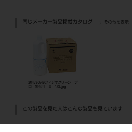
同じメーカー製品掲載カタログ
その他を表示
204530549フィジオクリーン プ
ロ 歯石用 Ⅱ 4.0L.jpg
この製品を見た人はこんな製品も見ています