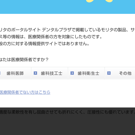
価格の確
標準価格
ネット会
い。
リタのポータルサイト デンタルプラザで掲載しているモリタの製品、サ
ス等の情報は、医療関係者の方を対象にしたものです。
メーカー
（株）ニ
般の方に対する情報提供サイトではありません。
DO vol.26 掲載ペー
なたは医療関係者ですか？
686
ジ
医療関係者でない方はこちら
適度な柔軟性を有し屈曲させても折れにくく、圧接性にも優れています