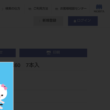
検索の仕方
ご利用方法
お客様相談センター
新規登録
ログイン
せ
印刷
 R60 7本入
30
005725