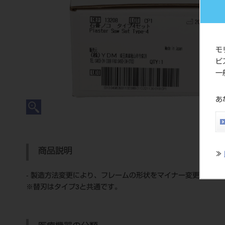
モ
ビ
一
あ
商品説明
≫
- 製造方法変更により、フレームの形状をマイナー変更いたし
※替刃はタイプ3と共通です。