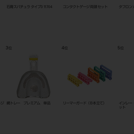
プ3
タフロン ミニソー
トレータワー タイプ3用 湿箱
9
10
位
位
Ortho
粘膜剥離子 七浦式
エンド ゲージ