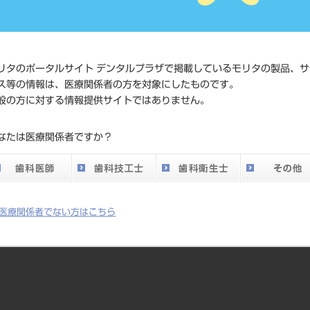
価格の確認
標準価格
ネット会員
い。
リタのポータルサイト デンタルプラザで掲載しているモリタの製品、サ
ス等の情報は、医療関係者の方を対象にしたものです。
般の方に対する情報提供サイトではありません。
発売日
2019/01/21
なたは医療関係者ですか？
メーカー
（株）YDM
医療関係者でない方はこちら
ます。