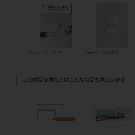
ムカットバックトレー
201010834
GPリムーバー スピア
この製品を見た人はこんな製品も見ています