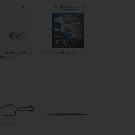
シャープニングスターターキット
シャープナーRe Born_カタログ
フレームカッ
20230331
_202505_208530168