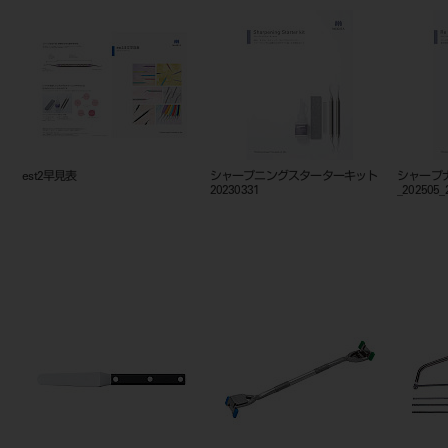
ー
est2シリーズカタログ
est2早見表