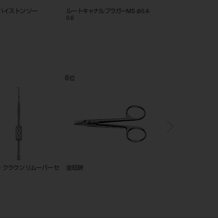
石膏ノコ 替刃4本入
石膏刀
石膏スパチュ
11
12
1
位
位
位
リガチャーインスツルメント YS-
吸引管 本体 L 60°
ＧＰリ
704A（ツイスター）