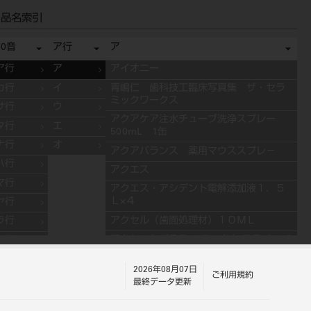
品名索引
50音
ア行
ア
ア行
ア
アイオニー
カ行
イ
青嶋仁 歯科技工臨床写真集 ザ・セラ
ミックワークス
サ行
ウ
アクアケア注水チューブ洗浄スプレー
タ行
エ
500mL 1缶
ナ行
オ
アクアバランス 薬用マウススプレ－
ハ行
アクエス
マ行
アクエス・アシデント電解添加液１．５
Ｌ×４
ヤ行
アクセル（歯面処理材）１０ＭＬ
ラ行
アクセントプラス エフェクト ステインペ
ワ行
ースト 4g ES11 ブルー
2026年08月07日
アクセントプラス エフェクト ステインペ
ご利用規約
最終データ更新
ースト 4g ES13 グレー
アクセントプラス エフェクト ステインペ