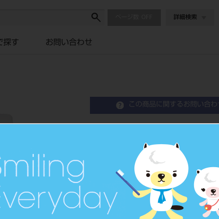
ページ数
詳細検索
で探す
お問い合わせ
この商品に関するお問い合わ
石膏ノコ タイプ4セット
品目コード
201510125
JAN/EANコー
4963931132
ド