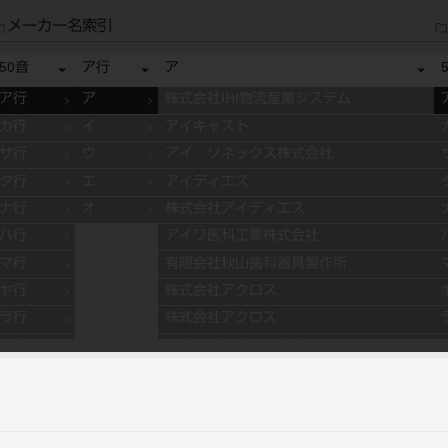
メーカー名索引
50音
ア行
ア
ア行
ア
株式会社IHI物流産業システム
カ行
イ
アイキャスト
サ行
ウ
アイ・ソネックス株式会社
タ行
エ
アイディエス
ナ行
オ
株式会社アイディエス
ハ行
アイワ医科工業株式会社
マ行
有限会社秋山歯科器具製作所
ヤ行
株式会社アクロス
ラ行
株式会社アクロス
ワ行
アグサジャパン株式会社
株式会社アスカメディカル
アドデント
アバロン