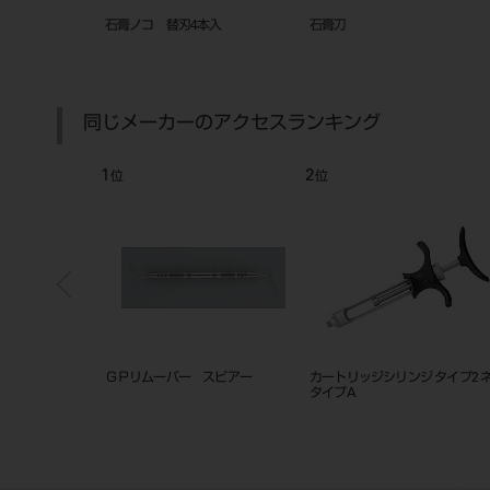
トキャナルプラガーMS φ0.4-
STリング(キャスティングリング)
トレータワー タイ
M φ32×H36mm
同じメーカーのアクセスランキング
7
8
位
位
位
金冠鋏
ラバーダムクランプ
ハンディトーチ 