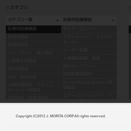
カテゴリ
カテゴリ一覧
診療用設備機器
診療用設備機器
チェア・ユニット
診療用器材
エアータービン・マイクロ
モーター
診療用材料
レーザー装置
インプラント・矯正器材
Ｘ線撮影装置・器具
口腔衛生用器材
院内ネットワーク
歯科用薬品
訪問診療用器材
白衣・衛生材料
Morita Digital Solution関
治療計画患者・コミュニ
連商品
ケーション用器材
エアーコンプレッサー・バ
医院経営・経理用器材
キュームモーター
学習用器材
キャビネット
技工用設備機器
Copyright (C)2012 J. MORITA CORP. All rights reserved.
その他の診療用設備機器
技工用器材
技工用材料