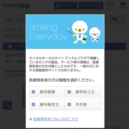
お問い合わせ
ログイン
メニュー
ページ数
詳細
トップページ
ウルトラスピード デンタルフィルム（標準型標準サイズ） DF-58
この商品に関するお問い合わせ
ウルトラスピード デンタルフィルム（標準型標準サイ
モリタのポータルサイト デンタルプラザで掲載し
ズ） DF-58
ているモリタの製品、サービス等の情報は、医療
関係者の方を対象にしたものです。一般の方に対
する情報提供サイトではありません。
Dental Intra Oral Film
ノンスクリーン型歯科画像診断用X線フィルム
医療関係者の方は職種を選択ください。
品目コード
206660010
JAN/EANコード
0889971658195
≫
医療関係者でない方はこちら
標準価格
価格の確認は『
ログイン
』してご