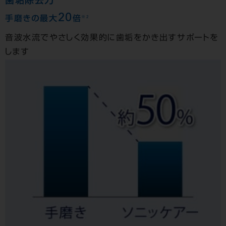
歯垢除去力
20
※2
手磨きの最大
倍
音波水流でやさしく効果的に歯垢をかき出すサポートを
します