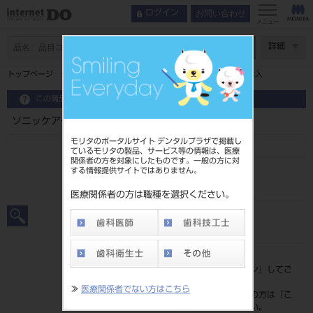
お問い合わせ
ログイン
インデックス
使用方法
メニュー
テーラーメイドとは
ページ数
詳細
カスタマイズブラッシングシステム
(ハンドル)
トップページ
ソニッケアー ホワイトプラス ブラシ レギュラー 1本入
選べるブラシ
基本性能
この商品に関するお問い合わせ
機能
ソニッケアー ホワイトプラス ブラシ レギュラー 1本入
使用方法
モリタのポータルサイト デンタルプラザで掲載し
ているモリタの製品、サービス等の情報は、医療
ソニッケアーキッズ
関係者の方を対象にしたものです。一般の方に対
ソニッケアーコードレスパワーフロッサー 3000
する情報提供サイトではありません。
品目コード
202550100
ソニッケアー トライアルセット
医療関係者の方は職種を選択ください。
関連動画
JAN/EANコード
ダウンロード
8710103869832
サポート情報
標準価格
価格の確認は『
ログイン
』してご
覧ください。
≫
医療関係者でない方はこちら
ネット会員登録がまだの方は『
こ
ちら
』より登録ください。