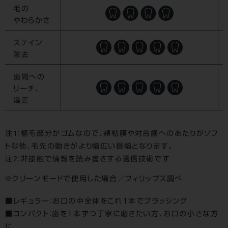
毛の
やわらかさ
ステイン
除去
歯間への
リーチ、
矯正
注1：植毛部分がゴムなので、頬粘膜や対合歯へのあたりがソフ
トな他、毛先の動きがより幅広い振幅となります。
注2：非接触で情報を読み書きする通信技術です
クリーンモードで使用した場合／フィリップス調べ
■レギュラー：お口の中全体をこれ１本でブラッシング
■コンパクト：歯を１本ずつ丁寧に磨きたい方、お口の小さな方
に