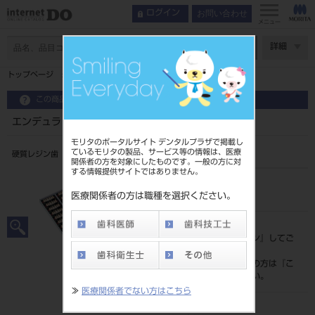
お問い合わせ
ログイン
メニュー
ページ数
詳細
トップページ
エンデュラ アンテリオ ６歯 Ｂ３
この商品に関するお問い合わせ
エンデュラ アンテリオ ６歯 Ｂ３
モリタのポータルサイト デンタルプラザで掲載し
ているモリタの製品、サービス等の情報は、医療
硬質レジン歯
関係者の方を対象にしたものです。一般の方に対
する情報提供サイトではありません。
品目コード
204350066
医療関係者の方は職種を選択ください。
標準価格
価格の確認は『
ログイン
』してご
覧ください。
ネット会員登録がまだの方は『
こ
ちら
』より登録ください。
≫
医療関係者でない方はこちら
メーカー