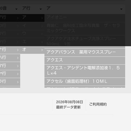
50音
ア行
ア
ア行
ア
アイオニー
カ行
イ
青嶋仁 歯科技工臨床写真集 ザ・セラ
ミックワークス
サ行
ウ
アクアケア注水チューブ洗浄スプレー
タ行
エ
500mL 1缶
ナ行
オ
アクアバランス 薬用マウススプレ－
ハ行
アクエス
マ行
アクエス・アシデント電解添加液１．５
Ｌ×４
ヤ行
アクセル（歯面処理材）１０ＭＬ
ラ行
アクセントプラス エフェクト ステインペ
ワ行
ースト 4g ES11 ブルー
2026年08月08日
アクセントプラス エフェクト ステインペ
ご利用規約
最終データ更新
ースト 4g ES13 グレー
アクセントプラス エフェクト ステインペ
ースト 4g ES10 ライラック
アクセントプラス エフェクト ステインペ