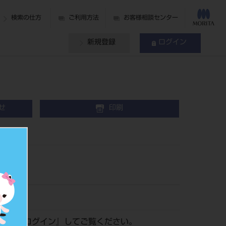
検索の仕方
ご利用方法
お客様相談センター
新規登録
ログイン
せ
印刷
2
68
認は『
ログイン
』してご覧ください。