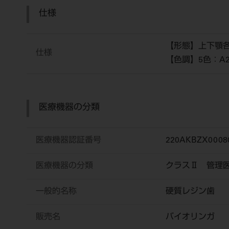
仕様
【形態】上下顎各
仕様
【色調】5色：A2、
医療機器の分類
医療機器認証番号
220AKBZX0008
医療機器の分類
クラスⅡ 管理
一般的名称
硬質レジン歯
販売名
バイオリンガ