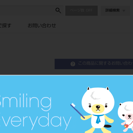
ページ数
詳細検索
で探す
お問い合わせ
この商品に関するお問い合わ
バイオリンガ 8歯1組 A
Micro Filled Hybrid Composite Teeth
硬質レジン歯
品目コード
2043500
価格の確