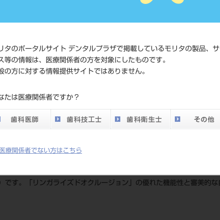
標準価格
ネット会
い。
発売日
2008/11/
リタのポータルサイト デンタルプラザで掲載しているモリタの製品、サ
ス等の情報は、医療関係者の方を対象にしたものです。
メーカー
（株）松
般の方に対する情報提供サイトではありません。
DO vol.26 掲載ペー
なたは医療関係者ですか？
704
ジ
医療関係者でない方はこちら
）です。「リンガライズドオクルージョン」の優れた機能性と審美的な