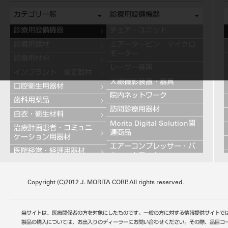
カテゴリ一覧
診療用設備機器
診療用設備機器
チェア・ユニット
診療用器材
エアータービン・マイクロ
モーター
診療用材料
レーザー装置
インプラント・矯正器材
Ｘ線撮影装置・器具
口腔衛生用器材
院内ネットワーク
歯科用薬品
訪問診療用器材
白衣・衛生材料
Morita Digital Solution関
治療計画患者・コミュニ
連商品
ケーション用器材
エアーコンプレッサー・バ
医院経営・経理用器材
キュームモーター
学習用器材
キャビネット
技工用設備機器
Copyright (C)2012 J. MORITA CORP. All rights reserved.
その他の診療用設備機器
技工用器材
技工用材料
当サイトは、医療関係者の方を対象にしたものです。一般の方に対する情報提供サイトで
歯科用金属
製品の購入については、お出入りのディーラーにお問い合わせください。その際、品目コ