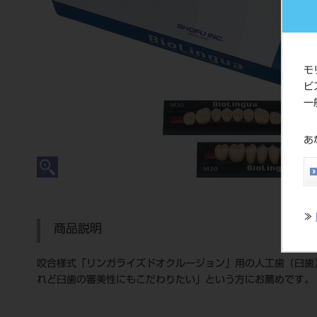
モ
ビ
一
あ
≫
商品説明
咬合様式「リンガライズドオクルージョン」用の人工歯（臼歯
れど臼歯の審美性にもこだわりたい」という方にお薦めです。