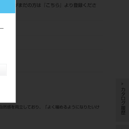
員登録がまだの方は『
こちら
』より登録くださ
04
ー
風
カタログ履歴
自然感を両立しており、「よく噛めるようになりたいけ