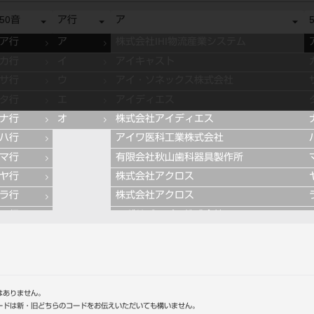
50音
ア行
ア
ア行
ア
株式会社IHI物流産業システム
カ行
イ
アイキャスト
サ行
ウ
アイ・ソネックス株式会社
タ行
エ
アイディエス
ナ行
オ
株式会社アイディエス
ハ行
アイワ医科工業株式会社
マ行
有限会社秋山歯科器具製作所
ヤ行
株式会社アクロス
ラ行
株式会社アクロス
ワ行
アグサジャパン株式会社
株式会社アスカメディカル
アドデント
アバロン
APT社
はありません。
ードは新・旧どちらのコードをお伝えいただいても構いません。
アルデンテ