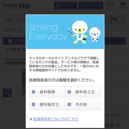
お問い合わせ
ログイン
メニュー
ページ数
詳細
トップページ
ノリタケ ストンハードナー
この商品に関するお問い合わせ
ノリタケ ストンハードナー
モリタのポータルサイト デンタルプラザで掲載し
Dental Stone Hardening Agent
ているモリタの製品、サービス等の情報は、医療
石膏模型表面硬化材
関係者の方を対象にしたものです。一般の方に対
する情報提供サイトではありません。
品目コード
202280925
医療関係者の方は職種を選択ください。
JAN/EANコード
4571215180154
標準価格
価格の確認は『
ログイン
』してご
≫
医療関係者でない方はこちら
覧ください。
ネット会員登録がまだの方は『
こ