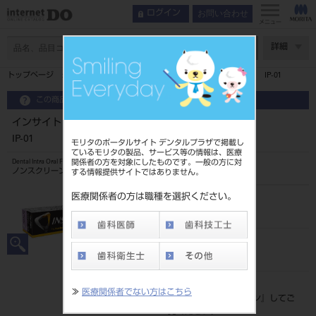
お問い合わせ
ログイン
メニュー
ページ数
詳細
トップページ
インサイト デンタル フィルム（標準型小児サイズ） IP-01
この商品に関するお問い合わせ
インサイト デンタル フィルム（標準型小児サイズ）
IP-01
モリタのポータルサイト デンタルプラザで掲載し
ているモリタの製品、サービス等の情報は、医療
関係者の方を対象にしたものです。一般の方に対
Dental Intra Oral Film
ノンスクリーン型歯科画像診断用X線フィルム
する情報提供サイトではありません。
医療関係者の方は職種を選択ください。
品目コード
206660214
JAN/EANコード
0889978675331
標準価格
≫
医療関係者でない方はこちら
価格の確認は『
ログイン
』してご
覧ください。