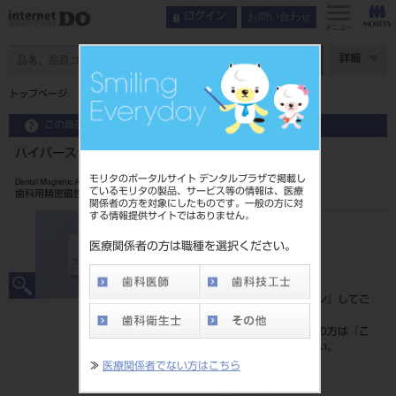
お問い合わせ
ログイン
メニュー
ページ数
詳細
トップページ
ハイパースリム 鋳接用 キーパーセット 48-55
この商品に関するお問い合わせ
ハイパースリム 鋳接用 キーパーセット 48-55
モリタのポータルサイト デンタルプラザで掲載し
Dental Magnetic Attachment
ているモリタの製品、サービス等の情報は、医療
歯科用精密磁性アタッチメント
関係者の方を対象にしたものです。一般の方に対
する情報提供サイトではありません。
品目コード
202350102
医療関係者の方は職種を選択ください。
標準価格
価格の確認は『
ログイン
』してご
覧ください。
ネット会員登録がまだの方は『
こ
ちら
』より登録ください。
≫
医療関係者でない方はこちら
メーカー