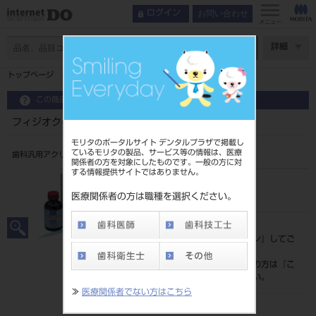
お問い合わせ
ログイン
メニュー
ページ数
詳細
トップページ
フィジオクイック 粉 ２５０ｇ
この商品に関するお問い合わせ
フィジオクイック 粉 ２５０ｇ
モリタのポータルサイト デンタルプラザで掲載し
ているモリタの製品、サービス等の情報は、医療
歯科汎用アクリル系レジン
関係者の方を対象にしたものです。一般の方に対
する情報提供サイトではありません。
品目コード
204510582
医療関係者の方は職種を選択ください。
標準価格
価格の確認は『
ログイン
』してご
覧ください。
ネット会員登録がまだの方は『
こ
ちら
』より登録ください。
≫
医療関係者でない方はこちら
メーカー