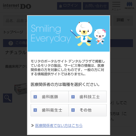
お問い合わせ
ログイン
メニュー
ページ数
詳細
トップページ
ナチュラルレジン 粉 １㎏
この商品に関するお問い合わせ
ナチュラルレジン 粉 １㎏
モリタのポータルサイト デンタルプラザで掲載し
ているモリタの製品、サービス等の情報は、医療
義歯床用アクリル系レジン
関係者の方を対象にしたものです。一般の方に対
する情報提供サイトではありません。
品目コード
204510604
医療関係者の方は職種を選択ください。
標準価格
価格の確認は『
ログイン
』してご
覧ください。
ネット会員登録がまだの方は『
こ
ちら
』より登録ください。
≫
医療関係者でない方はこちら
メーカー