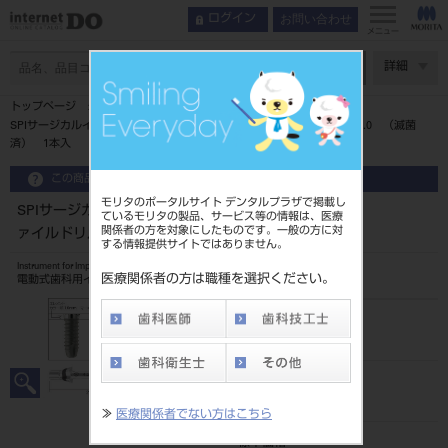
お問い合わせ
ログイン
メニュー
ページ数
詳細
トップページ
SPIサージカルインスツルメント エレメント プロファイルドリル 6.0 （滅菌
済） 1本入
この商品に関するお問い合わせ
モリタのポータルサイト デンタルプラザで掲載し
SPIサージカルインスツルメント エレメント プロフ
ているモリタの製品、サービス等の情報は、医療
関係者の方を対象にしたものです。一般の方に対
ァイルドリル 6.0 （滅菌済） 1本入
する情報提供サイトではありません。
Instrument for Implant
医療関係者の方は職種を選択ください。
電動式歯科用インプラント手術器具
品目コード
2067603106.0
JAN/EANコード
7640156472608
≫
医療関係者でない方はこちら
標準価格