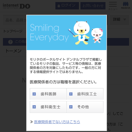
お問い合わせ
ログイン
メニュー
ページ数
詳細
トップページ
トーメン スキャンアバットメント 4.5
この商品に関するお問い合わせ
トーメン スキャンアバットメント 4.5
モリタのポータルサイト デンタルプラザで掲載し
ているモリタの製品、サービス等の情報は、医療
関係者の方を対象にしたものです。一般の方に対
する情報提供サイトではありません。
品目コード
2067602604.5
医療関係者の方は職種を選択ください。
JAN/EANコード
7640156478396
標準価格
価格の確認は『
ログイン
』してご
覧ください。
≫
医療関係者でない方はこちら
ネット会員登録がまだの方は『
こ
ちら
』より登録ください。