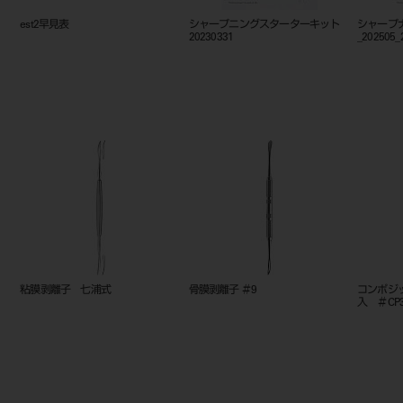
ットバックトレー
201010834
GPリムーバー スピアー
L字鈎 NSー14 15314
抜歯鉗子 前歯残根用 タイプ2
エバトップ 