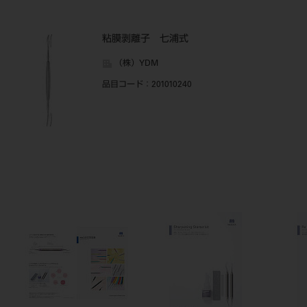
粘膜剥離子 七浦式
（株）YDM
品目コード
：201010240