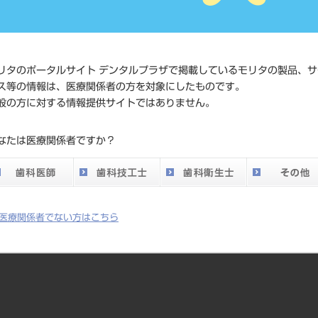
価格の確認
標準価格
ネット会員
い。
リタのポータルサイト デンタルプラザで掲載しているモリタの製品、サ
ス等の情報は、医療関係者の方を対象にしたものです。
般の方に対する情報提供サイトではありません。
発売日
2019/10/21
なたは医療関係者ですか？
メーカー
（株）YDM
医療関係者でない方はこちら