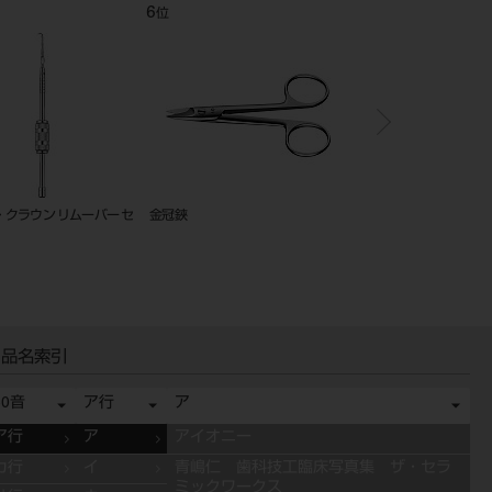
8
9
10
位
位
位
ハンディトーチ Ortho
粘膜剥離子 七浦式
エンド ゲー
品名索引
50音
ア行
ア
ア行
ア
アイオニー
カ行
イ
青嶋仁 歯科技工臨床写真集 ザ・セラ
ミックワークス