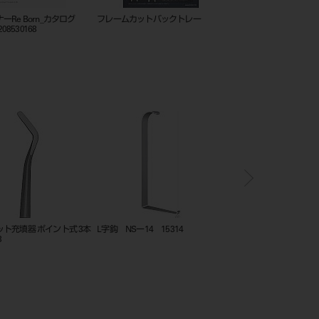
est2シリーズカタログ
est2早見表
シ
202
S(φ29mm）5個入
カーボランダム砥石 ウェッジ形
ルブリフルイド潤滑スプレ
500mL 1缶