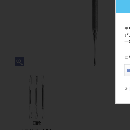
モ
ビ
一
あ
≫
画像