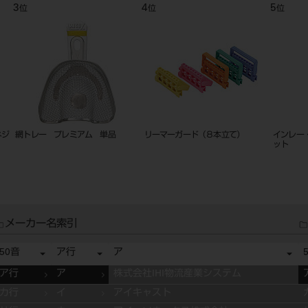
6
7
位
位
リムーバー セ
金冠鋏
ラバーダムクランプ
メーカー名索引
50音
ア行
ア
ア行
ア
株式会社IHI物流産業システム
カ行
イ
アイキャスト