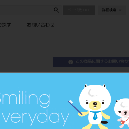
ページ数
詳細検索
で探す
お問い合わせ
この商品に関するお問い合わ
粘膜剥離子 ＃13
品目コード
201510134
JAN/EANコー
4963931151
ド