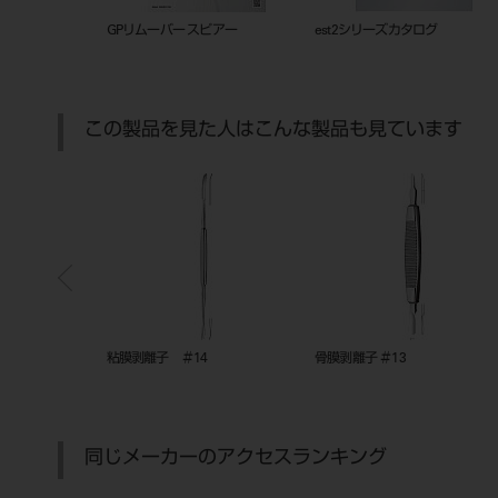
シャープニングスターターキット
シャープナーRe Born_カタログ
フレームカ
20230331
_202505_208530168
この製品を見た人はこんな製品も見ています
骨膜剥離子 ＃9
コンポジット充填器 ポイント式 3本
入 ＃CP3
同じメーカーのアクセスランキング