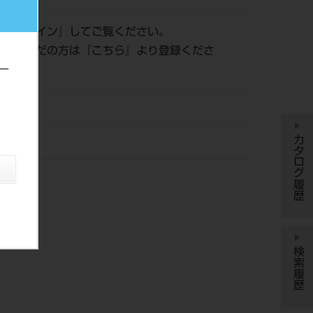
は『
ログイン
』してご覧ください。
登録がまだの方は『
こちら
』より登録くださ
ー
カタログ履歴
検索履歴