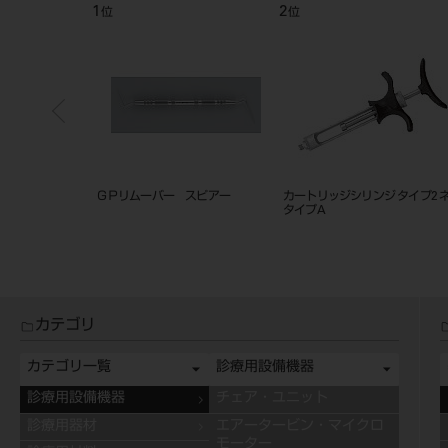
4
5
位
位
レー プレミアム 単品
リーマーガード（８本立て）
インレー・クラウン 
ット
カテゴリ
カテゴリ一覧
診療用設備機器
診療用設備機器
チェア・ユニット
診療用器材
エアータービン・マイクロ
モーター