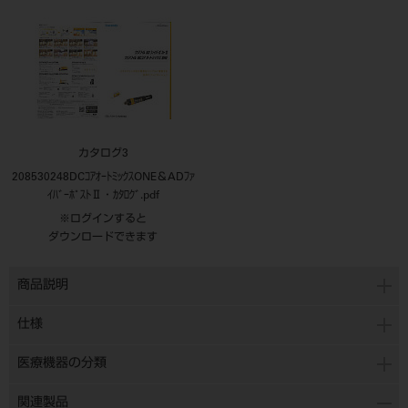
カタログ3
208530248DCｺｱｵｰﾄﾐｯｸｽONE＆ADﾌｧ
ｲﾊﾞｰﾎﾟｽﾄⅡ・ｶﾀﾛｸﾞ.pdf
※ログインすると
ダウンロードできます
商品説明
仕様
医療機器の分類
関連製品