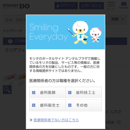
お問い合わせ
ログイン
メニュー
ページ数
詳細
トップページ
クリアフィル AD ファイバーポスト ⅡNo.5 10本
この商品に関するお問い合わせ
クリアフィル AD ファイバーポスト ⅡNo.5 10本
モリタのポータルサイト デンタルプラザで掲載し
ているモリタの製品、サービス等の情報は、医療
関係者の方を対象にしたものです。一般の方に対
する情報提供サイトではありません。
品目コード
202440243
医療関係者の方は職種を選択ください。
JAN/EANコード
4571110542439
標準価格
価格の確認は『
ログイン
』してご
覧ください。
≫
医療関係者でない方はこちら
ネット会員登録がまだの方は『
こ
ちら
』より登録ください。