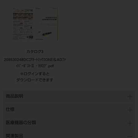
カタログ3
208530248DCｺｱｵｰﾄﾐｯｸｽONE＆ADﾌｧ
ｲﾊﾞｰﾎﾟｽﾄⅡ・ｶﾀﾛｸﾞ.pdf
※ログインすると
ダウンロードできます
商品説明
仕様
医療機器の分類
関連製品