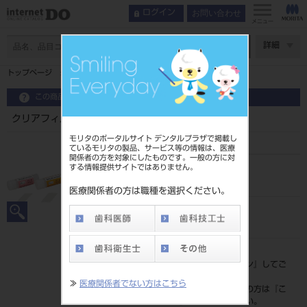
お問い合わせ
ログイン
メニュー
ページ数
詳細
トップページ
クリアフィル AD ファイバーポスト ⅡNo.6 10本
この商品に関するお問い合わせ
クリアフィル AD ファイバーポスト ⅡNo.6 10本
モリタのポータルサイト デンタルプラザで掲載し
ているモリタの製品、サービス等の情報は、医療
関係者の方を対象にしたものです。一般の方に対
する情報提供サイトではありません。
品目コード
202440244
医療関係者の方は職種を選択ください。
JAN/EANコード
4571110542446
標準価格
価格の確認は『
ログイン
』してご
覧ください。
≫
医療関係者でない方はこちら
ネット会員登録がまだの方は『
こ
ちら
』より登録ください。