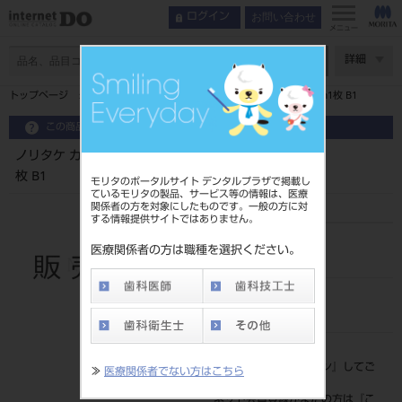
お問い合わせ
ログイン
メニュー
ページ数
詳細
トップページ
ノリタケ カタナ ジルコニア ディスク HTML T14mm1枚 B1
この商品に関するお問い合わせ
ノリタケ カタナ ジルコニア ディスク HTML T14mm1
枚 B1
モリタのポータルサイト デンタルプラザで掲載し
ているモリタの製品、サービス等の情報は、医療
関係者の方を対象にしたものです。一般の方に対
する情報提供サイトではありません。
品目コード
医療関係者の方は職種を選択ください。
202270610B1
JAN/EANコード
4571215260375
標準価格
価格の確認は『
ログイン
』してご
≫
医療関係者でない方はこちら
覧ください。
ネット会員登録がまだの方は『
こ