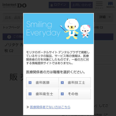
お問い合わせ
ログイン
メニュー
ページ数
詳細
トップページ
ノリタケ カタナ ジルコニア ディスク HTML T14mm1枚 C2
この商品に関するお問い合わせ
ノリタケ カタナ ジルコニア ディスク HTML T14mm1
枚 C2
モリタのポータルサイト デンタルプラザで掲載し
ているモリタの製品、サービス等の情報は、医療
関係者の方を対象にしたものです。一般の方に対
する情報提供サイトではありません。
品目コード
医療関係者の方は職種を選択ください。
202270610C2
JAN/EANコード
4571215260498
標準価格
価格の確認は『
ログイン
』してご
≫
医療関係者でない方はこちら
覧ください。
ネット会員登録がまだの方は『
こ