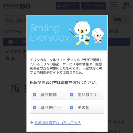
お問い合わせ
ログイン
メニュー
ページ数
詳細
トップページ
ノリタケ カタナ ジルコニア ディスク HTML T18mm1枚 B3
この商品に関するお問い合わせ
ノリタケ カタナ ジルコニア ディスク HTML T18mm1
枚 B3
モリタのポータルサイト デンタルプラザで掲載し
ているモリタの製品、サービス等の情報は、医療
関係者の方を対象にしたものです。一般の方に対
する情報提供サイトではありません。
品目コード
医療関係者の方は職種を選択ください。
202270611B3
JAN/EANコード
4571215260443
標準価格
価格の確認は『
ログイン
』してご
≫
医療関係者でない方はこちら
覧ください。
ネット会員登録がまだの方は『
こ